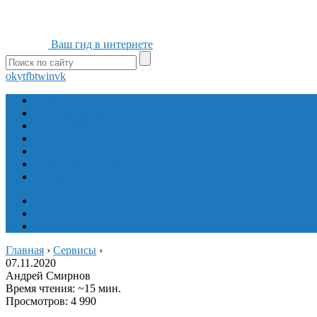
Ваш гид в интернете
ok
yt
fb
tw
in
vk
Игры
Мобильные приложения
Программы
Сайты
Сервисы
Социальные сети
Интересное
Мой блог
Инструмент вставки
Визуальное редактирование
Главная
›
Сервисы
›
07.11.2020
Андрей Смирнов
Время чтения: ~15 мин.
Просмотров: 4 990