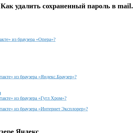
 Как удалить сохраненный пароль в mail
акте» из браузера «Опера»?
такте» из браузера «Яндекс.Браузер»?
я
такте» из браузера «Гугл Хром»?
такте» из браузера «Интернет Эксплорер»?
узере Яндекс