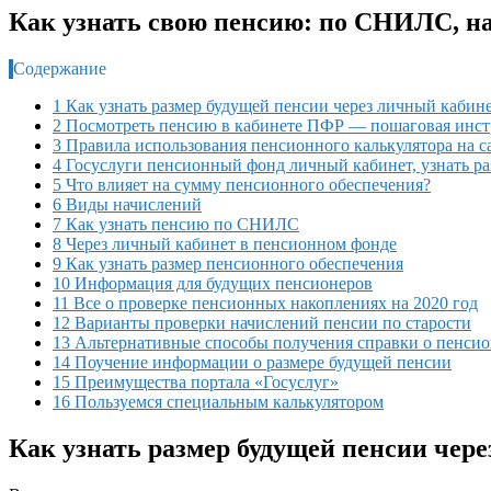
Как узнать свою пенсию: по СНИЛС, на 
Содержание
1 Как узнать размер будущей пенсии через личный каби
2 Посмотреть пенсию в кабинете ПФР — пошаговая инс
3 Правила использования пенсионного калькулятора на 
4 Госуслуги пенсионный фонд личный кабинет, узнать р
5 Что влияет на сумму пенсионного обеспечения?
6 Виды начислений
7 Как узнать пенсию по СНИЛС
8 Через личный кабинет в пенсионном фонде
9 Как узнать размер пенсионного обеспечения
10 Информация для будущих пенсионеров
11 Все о проверке пенсионных накоплениях на 2020 год
12 Варианты проверки начислений пенсии по старости
13 Альтернативные способы получения справки о пенси
14 Поучение информации о размере будущей пенсии
15 Преимущества портала «Госуслуг»
16 Пользуемся специальным калькулятором
Как узнать размер будущей пенсии чер