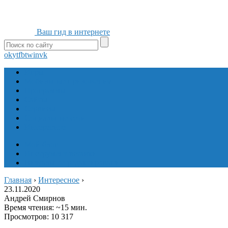
Ваш гид в интернете
ok
yt
fb
tw
in
vk
Игры
Мобильные приложения
Программы
Сайты
Сервисы
Социальные сети
Интересное
Мой блог
Инструмент вставки
Визуальное редактирование
Главная
›
Интересное
›
23.11.2020
Андрей Смирнов
Время чтения: ~15 мин.
Просмотров: 10 317