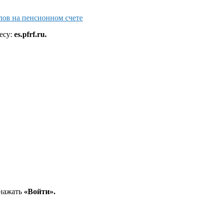
ллов на пенсионном счете
есу:
es.pfrf.ru.
 нажать
«Войти».