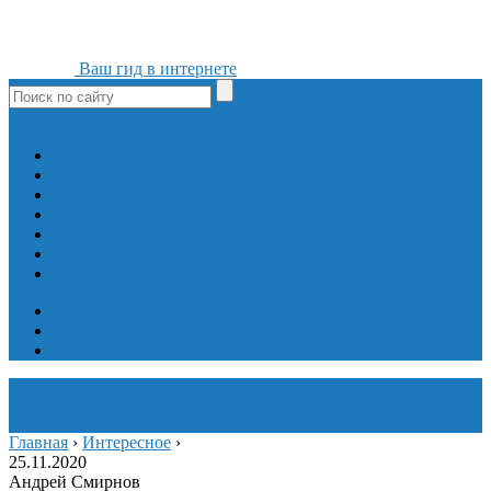
Ваш гид в интернете
ok
yt
fb
tw
in
vk
Игры
Мобильные приложения
Программы
Сайты
Сервисы
Социальные сети
Интересное
Мой блог
Инструмент вставки
Визуальное редактирование
Главная
›
Интересное
›
25.11.2020
Андрей Смирнов