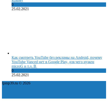
Крыму
0
25.02.2021
Как смотреть YouTube без рекламы на Android, почему
YouTube Vanced нет в Google Play, для чего нужен
microG и т.д. В
0
25.02.2021
fpmp39.ru © 2026
Политика конфиденциальности
Пользовательское соглашение
Карта сайта
ok
yt
fb
tw
in
vk