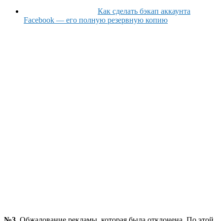
Как сделать бэкап аккаунта
Facebook — его полную резервную копию
№3
. Обжалование рекламы, которая была отклонена. По этой