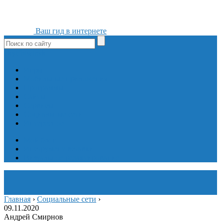
Ваш гид в интернете
ok
yt
fb
tw
in
vk
Игры
Мобильные приложения
Программы
Сайты
Сервисы
Социальные сети
Интересное
Мой блог
Инструмент вставки
Визуальное редактирование
Главная
›
Социальные сети
›
09.11.2020
Андрей Смирнов