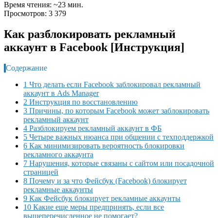
Время чтения: ~23 мин.
Просмотров: 3 379
Как разблокировать рекламный
аккаунт в Facebook [Инструкция]
Содержание
1 Что делать если Facebook заблокировал рекламный
аккаунт в Ads Manager
2 Инструкция по восстановлению
3 Причины, по которым Facebook может заблокировать
рекламный аккаунт
4 Разблокируем рекламный аккаунт в ФБ
5 Четыре важных нюанса при общении с техподдержкой
6 Как минимизировать вероятность блокировки
рекламного аккаунта
7 Нарушения, которые связаны с сайтом или посадочной
страницей
8 Почему и за что Фейсбук (Facebook) блокирует
рекламные аккаунты
9 Как Фейсбук блокирует рекламные аккаунты
10 Какие еще меры предпринять, если все
вышеперечисленное не помогает?