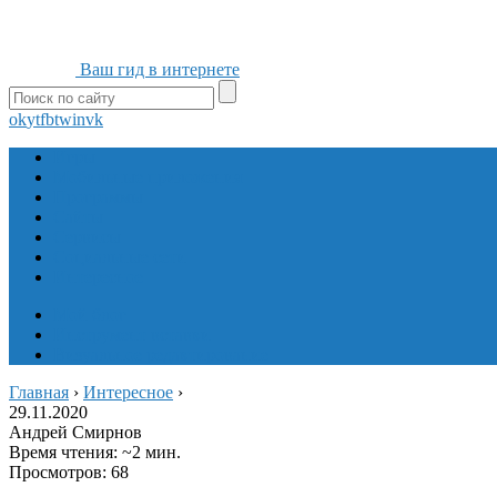
Ваш гид в интернете
ok
yt
fb
tw
in
vk
Игры
Мобильные приложения
Программы
Сайты
Сервисы
Социальные сети
Интересное
Мой блог
Инструмент вставки
Визуальное редактирование
Главная
›
Интересное
›
29.11.2020
Андрей Смирнов
Время чтения: ~2 мин.
Просмотров: 68