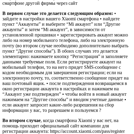
смартфоне другой фирмы через сайт
В первом случае это делается следующим образом:
•
зайдите в настройки вашего Xiaomi смартфона • найдите
пункт “Аккаунты” и выберите “Mi аккаунт” или “Другие
аккаунты” и затем “Mi аккаунт”, в зависимости от
установленной прошивки • зарегистрировать аккаунт можно
либо на номер мобильного телефона, либо на электронную
почту (во втором случае необходимо дополнительно выбрать
пункт “Другие способы”). В обоих случаях это делается
элементарно: нажимаете кнопку “Регистрация” и заполняете
данными требуемые поля. Если регистрируете аккаунт на
мобильный телефон, то на него придет SMS-сообщение с
кодом необходимым для завершения регистрации; если на
электронную почту, то, соответственно сообщение придет на
ваш почтовый ящик. • после подтверждения возвращаемся в
окно регистрации аккаунта в настройках и нажимаем на
“Аккаунт уже подтвержден” • чтобы войти в новый аккаунт
нажимаем на “Другие способы” и вводим учетные данные •
если аккаунт запросит какие-либо разрешения на сбор
информации у вас, то разрешаем и пользуемся ?
Во втором случае
, когда смартфона Xiaomi у вас нет, на
помощь приходит официальный сайт компании для
регистрации аккаунта: https://account.xiaomi.com/pass/register