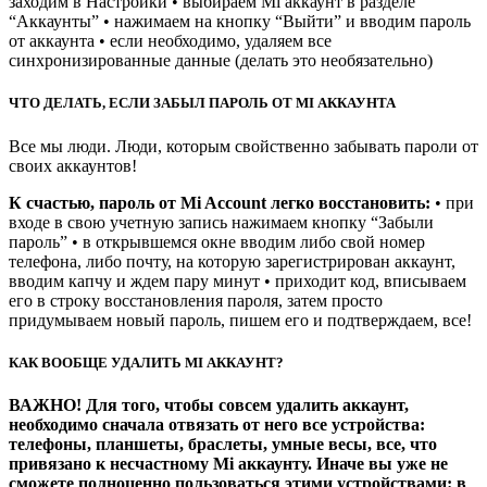
заходим в Настройки • выбираем Mi аккаунт в разделе
“Аккаунты” • нажимаем на кнопку “Выйти” и вводим пароль
от аккаунта • если необходимо, удаляем все
синхронизированные данные (делать это необязательно)
ЧТО ДЕЛАТЬ, ЕСЛИ ЗАБЫЛ ПАРОЛЬ ОТ MI АККАУНТА
Все мы люди. Люди, которым свойственно забывать пароли от
своих аккаунтов!
К счастью, пароль от Mi Account легко восстановить:
• при
входе в свою учетную запись нажимаем кнопку “Забыли
пароль” • в открывшемся окне вводим либо свой номер
телефона, либо почту, на которую зарегистрирован аккаунт,
вводим капчу и ждем пару минут • приходит код, вписываем
его в строку восстановления пароля, затем просто
придумываем новый пароль, пишем его и подтверждаем, все!
КАК ВООБЩЕ УДАЛИТЬ MI АККАУНТ?
ВАЖНО! Для того, чтобы совсем удалить аккаунт,
необходимо сначала отвязать от него все устройства:
телефоны, планшеты, браслеты, умные весы, все, что
привязано к несчастному Mi аккаунту. Иначе вы уже не
сможете полноценно пользоваться этими устройствами: в