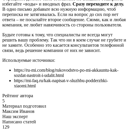
избегайте «воды» и вводных фраз.
Сразу переходите к делу.
В одно письмо добавьте всю нужную информацию, чтоб
переписка не затягивалась. Если на вопрос до сих пор нет
ответа – не посылайте второе сообщение. Сяоми, как и любая
компания, не любит навязчивость со стороны пользователя.
Будьте готовы к тому, что специалисты не всегда могут
решить вашу проблему. Так что ни в коем случае не грубите и
не хамите. Особенно это касается консультантов телефонной
связи, ведь решение компании от них не зависит.
Используемые источники:
https://ru-mi.com/blog/rukovodstvo-po-mi-akkauntu-kak-
sozdat-nastroit-i-udalit.html
https://mi-faq.ru/kak-napisat-v-sluzhbu-podderzhki-
xiaomi.html
Рейтинг автора
5
Материал подготовил
Максим Иванов
Наш эксперт
Написано статей
129