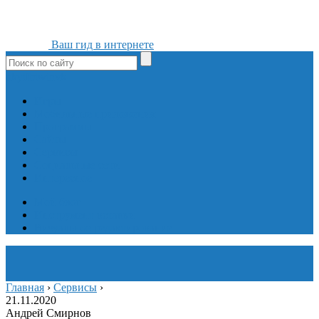
Ваш гид в интернете
ok
yt
fb
tw
in
vk
Игры
Мобильные приложения
Программы
Сайты
Сервисы
Социальные сети
Интересное
Мой блог
Инструмент вставки
Визуальное редактирование
Главная
›
Сервисы
›
21.11.2020
Андрей Смирнов