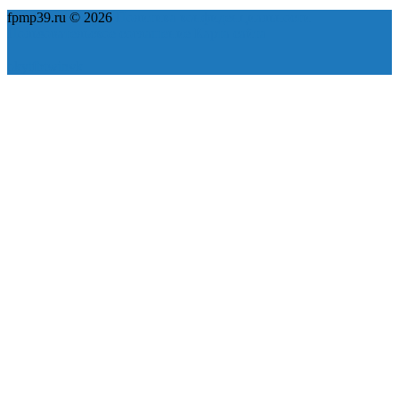
fpmp39.ru © 2026
Политика конфиденциальности
Пользовательское соглашение
Карта сайта
ok
yt
fb
tw
in
vk