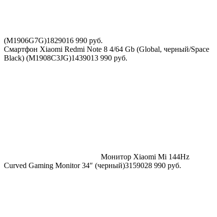
(M1906G7G)
18290
16 990
руб.
Смартфон Xiaomi Redmi Note 8 4/64 Gb (Global, черный/Space
Black) (M1908C3JG)
14390
13 990
руб.
Монитор Xiaomi Mi 144Hz
Curved Gaming Monitor 34″ (черный)
31590
28 990
руб.