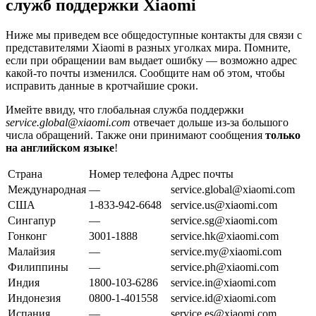
служб поддержки Xiaomi
Ниже мы приведем все общедоступные контакты для связи с
представителями Xiaomi в разных уголках мира. Помните,
если при обращении вам выдает ошибку — возможно адрес
какой-то почты изменился. Сообщите нам об этом, чтобы
исправить данные в кротчайшие сроки.
Имейте ввиду, что глобальная служба поддержки
service.global@xiaomi.com
отвечает дольше из-за большого
числа обращений. Также они принимают сообщения
только
на английском языке
!
Страна
Номер телефона
Адрес почты
Международная
—
service.global@xiaomi.com
США
1-833-942-6648
service.us@xiaomi.com
Сингапур
—
service.sg@xiaomi.com
Гонконг
3001-1888
service.hk@xiaomi.com
Малайзия
—
service.my@xiaomi.com
Филиппины
—
service.ph@xiaomi.com
Индия
1800-103-6286
service.in@xiaomi.com
Индонезия
0800-1-401558
service.id@xiaomi.com
Испания
—
service.es@xiaomi.com