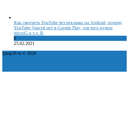
Как смотреть YouTube без рекламы на Android, почему
YouTube Vanced нет в Google Play, для чего нужен
microG и т.д. В
0
25.02.2021
fpmp39.ru © 2026
Политика конфиденциальности
Пользовательское соглашение
Карта сайта
ok
yt
fb
tw
in
vk