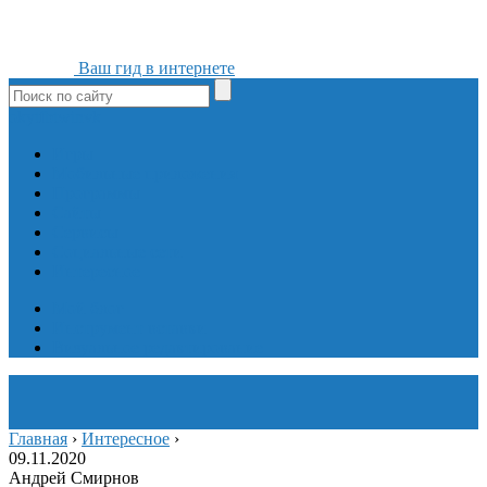
Ваш гид в интернете
ok
yt
fb
tw
in
vk
Игры
Мобильные приложения
Программы
Сайты
Сервисы
Социальные сети
Интересное
Мой блог
Инструмент вставки
Визуальное редактирование
Главная
›
Интересное
›
09.11.2020
Андрей Смирнов