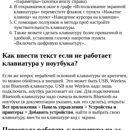
«Параметры» (кнопка внизу справа).
В открывшемся окне в графе «Использование экранной
клавиатуры» переместите флажок с пункта «Нажатие
клавиш» на пункт «Наведение курсора на клавиши»
С помощью ползунков и метода проб настройте
чувствительность клавиатуры.
Также можете сделать клавиатуру более привычной и
удобной, установив галочку напротив пункта
«Включить цифровую клавиатуру».
Как ввести текст если не работает
клавиатура у ноутбука?
Если же вопрос нерабочей основной клавиатуры не критичен,
то можно обойтись и внешней. Это может быть USB, Wireless
или Bluetooth-клавиатура. USB или Wireless надо лишь
подключить, ноутбук распознает их сам. Для подключения
Bluetooth-клавиатуры надо сначала включить Bluetooth на
ноутбуке (в документации указано, как это сделать), открыть:
Все приложения > Панель управления > Устройства и
принтеры > Добавить устройство
, найти и выбрать свою
клавиатуру, ввести на клавиатуре код с экрана.
Перестала работать клавиатура из-за