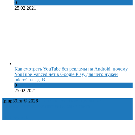
0
25.02.2021
Как смотреть YouTube без рекламы на Android, почему
YouTube Vanced нет в Google Play, для чего нужен
microG и т.д. В
0
25.02.2021
fpmp39.ru © 2026
Политика конфиденциальности
Пользовательское соглашение
Карта сайта
ok
yt
fb
tw
in
vk