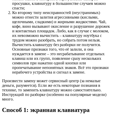
просушки, клавиатуру в большинстве случаев можно
спасти;
Ко второму типу неисправностей (неустранимых)
можно отнести залития агрессивными (кислыми,
щелочными, сладкими) и жирными жидкостями. Чай,
кофе, вино вызывают окисление и разрушение дорожек
и контактных площадок. Либо, как в случае с молоком,
их невозможно вычистить – клавиатуру ноутбука с
трудом можно разобрать, но собрать потом нельзя.
Вычистить клавиатуру без разборки не получится.
Основные признаки того, что её залили, и она
нуждается в замене – это несрабатывание отдельных
клавиш или их групп, появление сразу нескольких
символов при нажатии одной кнопки или
пропечатывание непонятных знаков. Всё это признаки
нерабочего устройства и сигнал к замене.
Произвести замену может сервисный центр (за немалые
деньги, разумеется). Если же есть некоторые познания в
технике, то заменить клавиатуру можно самостоятельно.
Инструкций по разборке (особенно на популярные модели)
много.
Способ 1: экранная клавиатура