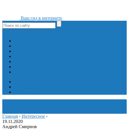
Ваш гид в интернете
ok
yt
fb
tw
in
vk
Игры
Мобильные приложения
Программы
Сайты
Сервисы
Социальные сети
Интересное
Мой блог
Инструмент вставки
Визуальное редактирование
Главная
›
Интересное
›
19.11.2020
Андрей Смирнов