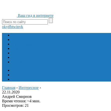
Ваш гид в интернете
ok
yt
fb
tw
in
vk
Игры
Мобильные приложения
Программы
Сайты
Сервисы
Социальные сети
Интересное
Мой блог
Инструмент вставки
Визуальное редактирование
Главная
›
Интересное
›
22.11.2020
Андрей Смирнов
Время чтения: ~4 мин.
Просмотров: 21