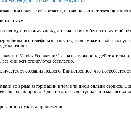
ька Yandex.Деньги и можно ли ее купить?
соглашения и дать своё согласие, нажав на соответствующие кно
рироваться».
его новому почтовому ящику, а также ко всем бесплатным и общ
ер мобильного телефона к аккаунту, то вы можете выбрать пункт
од с картинки.
аккаунт в Yandex бесплатно? Такая возможность, действительно,
, все они регистрируются бесплатно.
личается от создания первого. Единственное, что потребуется о
емами во время авторизации в том или ином онлайн-сервисе. Об
кс довольно просто. Для этого здесь доступна система восстано
оризации в нужном приложении.