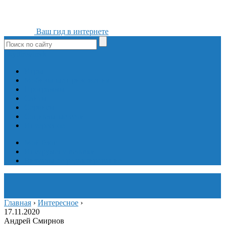
Ваш гид в интернете
ok
yt
fb
tw
in
vk
Игры
Мобильные приложения
Программы
Сайты
Сервисы
Социальные сети
Интересное
Мой блог
Инструмент вставки
Визуальное редактирование
Главная
›
Интересное
›
17.11.2020
Андрей Смирнов