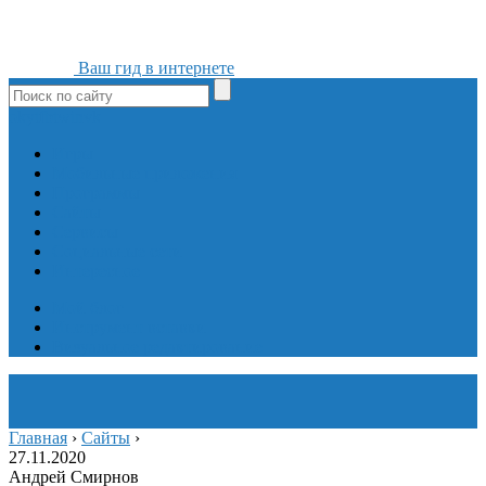
Ваш гид в интернете
ok
yt
fb
tw
in
vk
Игры
Мобильные приложения
Программы
Сайты
Сервисы
Социальные сети
Интересное
Мой блог
Инструмент вставки
Визуальное редактирование
Главная
›
Сайты
›
27.11.2020
Андрей Смирнов