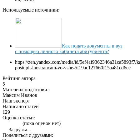
Используемые источники:
Как подать документы в вуз
с помощью личного кабинета абитуриента?
https://zen.yandex.com/media/id/5ef4af9362346a31ca5893f7/k
postupit-inostrancam-vo-vshe-5f19ac127660f15aa81cd6ee
Рейтинг автора
5
Материал подготовил
Максим Иванов
Наш эксперт
Написано статей
129
Оценка статьи:
(пока оценок нет)
Загрузка...
Поделиться с друзьями: