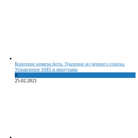
Короткие номера йота. Удаление из черного списка.
Управление SMS и минутами
0
25.02.2021