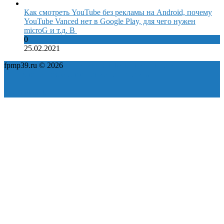
Как смотреть YouTube без рекламы на Android, почему
YouTube Vanced нет в Google Play, для чего нужен
microG и т.д. В
0
25.02.2021
fpmp39.ru © 2026
Политика конфиденциальности
Пользовательское соглашение
Карта сайта
ok
yt
fb
tw
in
vk