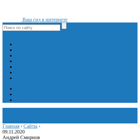
Ваш гид в интернете
ok
yt
fb
tw
in
vk
Игры
Мобильные приложения
Программы
Сайты
Сервисы
Социальные сети
Интересное
Мой блог
Инструмент вставки
Визуальное редактирование
Главная
›
Сайты
›
09.11.2020
Андрей Смирнов