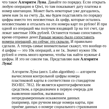
что такое
Алгоритм Луна
. Давайте по порядку. Если открыть
любую операцию в Qiwi, то там показывает дату платежа и
номер квитанции. Может быть некоторые уже догадались,
зачем нам 1к на счету. Да, мы будем подставлять по порядку
цифры вместо тех неизвестных 4х цифр, которые остались
неизвестными и отсылать на эти номера карт по рублю! И при
одной из операций мы получим входящий 1р на тот счет, где
лежат заветные 100к рублей. Останется только сопоставить
время отправки денег.
Раньше можно было сопоставить
номера операций, но сейчас это скрыли.
И правильно
сделали. А теперь самые внимательные скажут, что вообще-то
4 цифры — это 10к операций, а не 1к. Значит нужно 10к
рублей и очень много времени, чтобы так найти нужные 4
цифры. И это не совсем так. Представляю вам
Алгоритм
Луна!
Алгоритм Лу́на (англ. Luhn algorithm) — алгоритм
вычисления контрольной цифры номера
пластиковой карты в соответствии со стандартом
ISO/IEC 7812. Не является криптографическим
средством, а предназначен в первую очередь для
выявления ошибок, вызванных
непреднамеренным искажением данных
(например, при ручном вводе номера карты, при
приёме данных о номере социального страхования