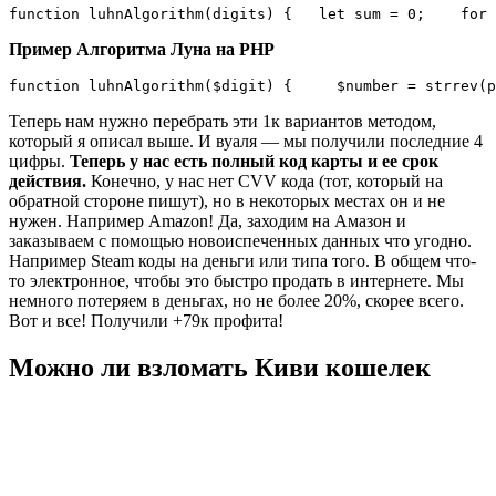
function luhnAlgorithm(digits) {   let sum = 0;    for 
Пример Алгоритма Луна на PHP
function luhnAlgorithm($digit) {     $number = strrev(p
Теперь нам нужно перебрать эти 1к вариантов методом,
который я описал выше. И вуаля — мы получили последние 4
цифры.
Теперь у нас есть полный код карты и ее срок
действия.
Конечно, у нас нет CVV кода (тот, который на
обратной стороне пишут), но в некоторых местах он и не
нужен. Например Amazon! Да, заходим на Амазон и
заказываем с помощью новоиспеченных данных что угодно.
Например Steam коды на деньги или типа того. В общем что-
то электронное, чтобы это быстро продать в интернете. Мы
немного потеряем в деньгах, но не более 20%, скорее всего.
Вот и все! Получили +79к профита!
Можно ли взломать Киви кошелек