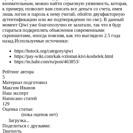
внимательным, можно найти серьезную уязвимость, которая,
к примеру, позволит вам списать все деньги со счета, имея
лишь логин и пароль к нему (читай, обойти двухфакторную
аутентификацию или же подтверждение по смс). В данный
момент Qiwi уже благополучно ее залатали, так что я буду
стараться подкреплять объяснения современными
скриншотами, иногда поясняя, как это выглядело 2.5 года
назад.
Используемые источники:
https://hstock.org/category/qiwi
https://pay-wiki.com/kak-vzlomat-kivi-koshelek.html
https://m.habr.com/ru/post/463853/
Рейтинг автора
5
Материал подготовил
Максим Иванов
Наш эксперт
Написано статей
129
Оценка статьи:
(пока оценок нет)
Загрузка...
Поделиться с друзьями:
Твитнуть