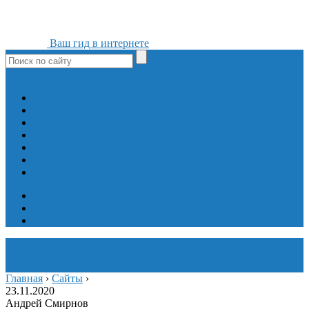
Ваш гид в интернете
ok
yt
fb
tw
in
vk
Игры
Мобильные приложения
Программы
Сайты
Сервисы
Социальные сети
Интересное
Мой блог
Инструмент вставки
Визуальное редактирование
Главная
›
Сайты
›
23.11.2020
Андрей Смирнов