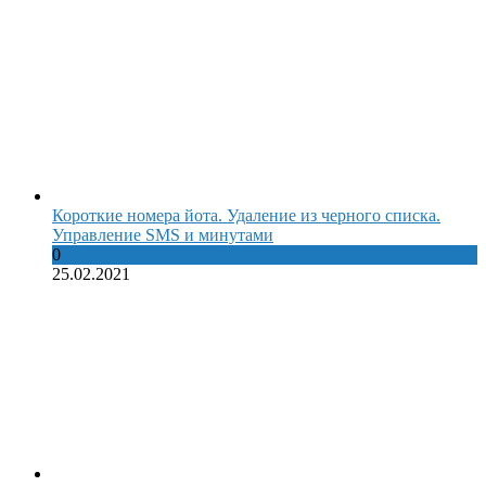
Короткие номера йота. Удаление из черного списка.
Управление SMS и минутами
0
25.02.2021