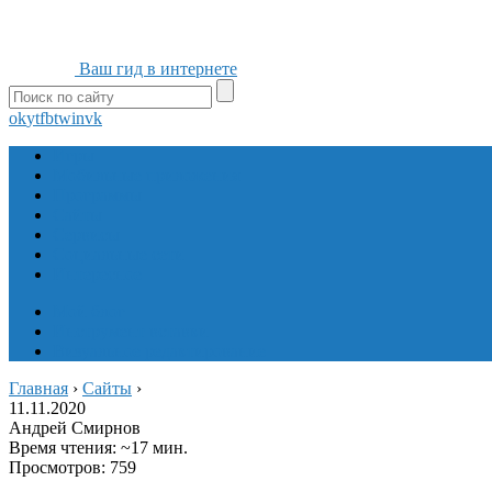
Ваш гид в интернете
ok
yt
fb
tw
in
vk
Игры
Мобильные приложения
Программы
Сайты
Сервисы
Социальные сети
Интересное
Мой блог
Инструмент вставки
Визуальное редактирование
Главная
›
Сайты
›
11.11.2020
Андрей Смирнов
Время чтения: ~17 мин.
Просмотров: 759