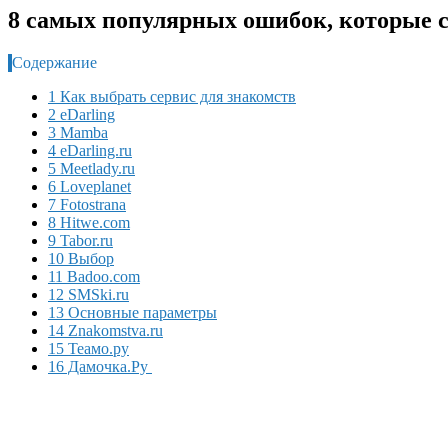
8 самых популярных ошибок, которые с
Содержание
1 Как выбрать сервис для знакомств
2 eDarling
3 Mamba
4 eDarling.ru
5 Meetlady.ru
6 Loveplanet
7 Fotostrana
8 Hitwe.com
9 Tabor.ru
10 Выбор
11 Badoo.com
12 SMSki.ru
13 Основные параметры
14 Znakomstva.ru
15 Теамо.ру
16 Дамочка.Ру