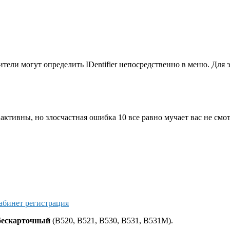
тели могут определить IDentifier непосредственно в меню. Для 
ктивны, но злосчастная ошибка 10 все равно мучает вас не смот
абинет регистрация
бескарточный
(B520, B521, B530, B531, B531M).