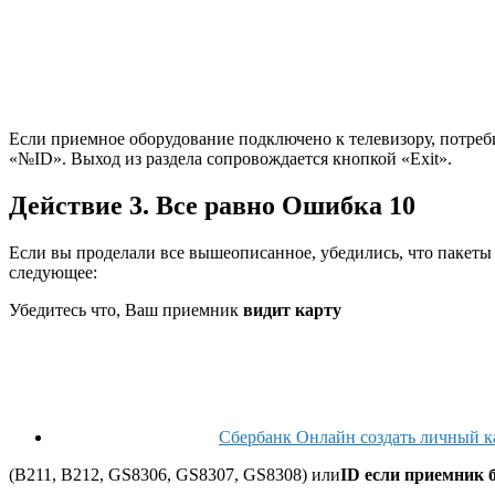
Если приемное оборудование подключено к телевизору, потреби
«№ID». Выход из раздела сопровождается кнопкой «Exit».
Действие 3. Все равно Ошибка 10
Если вы проделали все вышеописанное, убедились, что пакеты а
следующее:
Убедитесь что, Ваш приемник
видит карту
Сбербанк Онлайн создать личный к
(B211, B212, GS8306, GS8307, GS8308) или
ID если приемник 