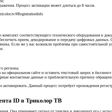
ей;
ражения. Процесс активации может длиться до 8 часов.
olor.tv/#RegistrationInfo
 комплект соответствующего технического оборудования и доку
обеспечить прием, декодирование и передачу цифровых данных.
ника. Если же у вас возникли проблемы при самостоятельной ус
и.
о региона;
на официальном сайте и оставить текстовый запрос в биллинге 
оверные контактные данные и приблизительную причину обращени
го активировать. Данный процесс потребует прохождения регис
ента ID в Триколор ТВ
ния. Она принимает сигнал от тарелки и декодирует его с испол