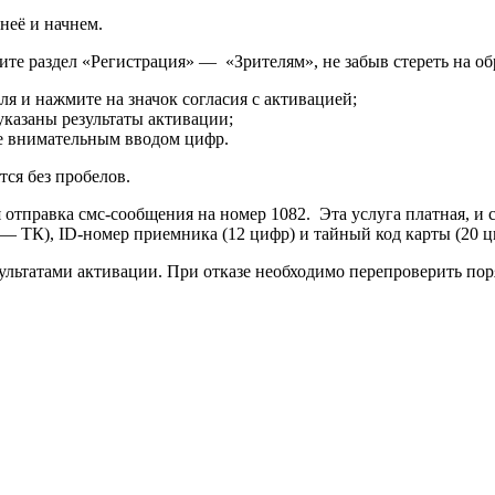
неё и начнем.
дите раздел «Регистрация» — «Зрителям», не забыв стереть на о
я и нажмите на значок согласия с активацией;
указаны результаты активации;
ее внимательным вводом цифр.
тся без пробелов.
правка смс-сообщения на номер 1082. Эта услуга платная, и ст
— ТК), ID-номер приемника (12 цифр) и тайный код карты (20 ц
ультатами активации. При отказе необходимо перепроверить пор