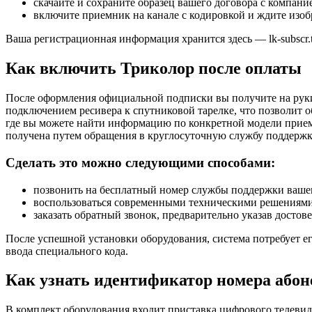
скачайте и сохраните образец вашего договора с компани
включите приемник на канале с кодировкой и ждите изоб
Ваша регистрационная информация хранится здесь — lk-subscr.tric
Как включить Триколор после оплаты
После оформления официальной подписки вы получите на руки
подключением ресивера к спутниковой тарелке, что позволит 
где вы можете найти информацию по конкретной модели прием
получена путем обращения в круглосуточную службу поддержк
Сделать это можно следующими способами:
позвонить на бесплатный номер службы поддержки вашег
воспользоваться современными техническими решениями 
заказать обратный звонок, предварительно указав дост
После успешной установки оборудования, система потребует е
ввода специального кода.
Как узнать идентификатор номера абон
В комплект оборудования входит приставка цифрового телевиде