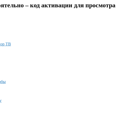
ятельно – код активации для просмотра
лор ТВ
обы
v