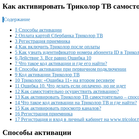
Как активировать Триколор ТВ самосто
Содержание
1 Способы активации
2 Оплата картой Сбербанка Триколор ТВ
3 Регистрация приемника
4 Как включить Триколор после оплаты
5 Как узнать идентификатор номера абонента ID в Трико
6 Действие 3. Все равно Ошибка 10
7 Что такое код активации и где его найти?
8 Способы активации при первичном подключении
9 Код активации Триколор ТВ
10 Триколор: «Ошибка 11» на втором ресивере
11 Ошибка 10. Что делать если оплачено, но не идет
12 Как самостоятельно осуществить активацию?
13 Как активировать Триколор ТВ самостоятельно – спос
14 Что такое код активации на Триколор ТВ и где найти?
15 Как активировать просмотр каналов?
16 Регистрация приемника
17 Регистрация и вход в личный кабинет на www.tricolor.t
Способы активации