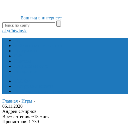
Ваш гид в интернете
ok
yt
fb
tw
in
vk
Игры
Мобильные приложения
Программы
Сайты
Сервисы
Социальные сети
Интересное
Мой блог
Инструмент вставки
Визуальное редактирование
Главная
›
Игры
›
06.11.2020
Андрей Смирнов
Время чтения: ~18 мин.
Просмотров: 1 739