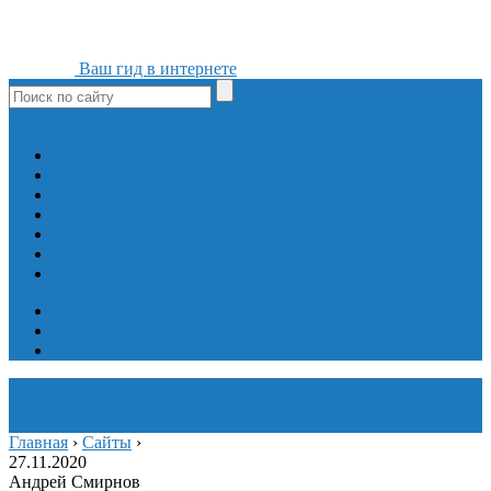
Ваш гид в интернете
ok
yt
fb
tw
in
vk
Игры
Мобильные приложения
Программы
Сайты
Сервисы
Социальные сети
Интересное
Мой блог
Инструмент вставки
Визуальное редактирование
Главная
›
Сайты
›
27.11.2020
Андрей Смирнов