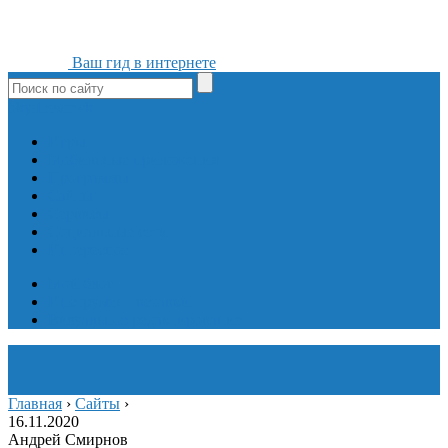
Ваш гид в интернете
ok
yt
fb
tw
in
vk
Игры
Мобильные приложения
Программы
Сайты
Сервисы
Социальные сети
Интересное
Мой блог
Инструмент вставки
Визуальное редактирование
Главная
›
Сайты
›
16.11.2020
Андрей Смирнов