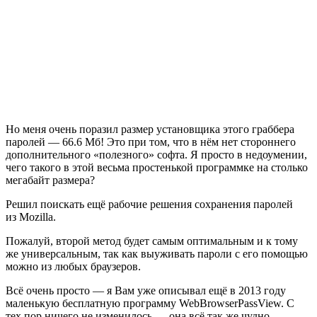
Но меня очень поразил размер установщика этого граббера
паролей — 66.6 Мб! Это при том, что в нём нет стороннего
дополнительного «полезного» софта. Я просто в недоумении,
чего такого в этой весьма простенькой программке на столько
мегабайт размера?
Решил поискать ещё рабочие решения сохранения паролей
из Mozilla.
Пожалуй, второй метод будет самым оптимальным и к тому
же универсальным, так как выуживать пароли с его помощью
можно из любых браузеров.
Всё очень просто — я Вам уже описывал ещё в 2013 году
маленькую бесплатную программу WebBrowserPassView. С
тех пор ничего не изменилось — она всё так же чудно