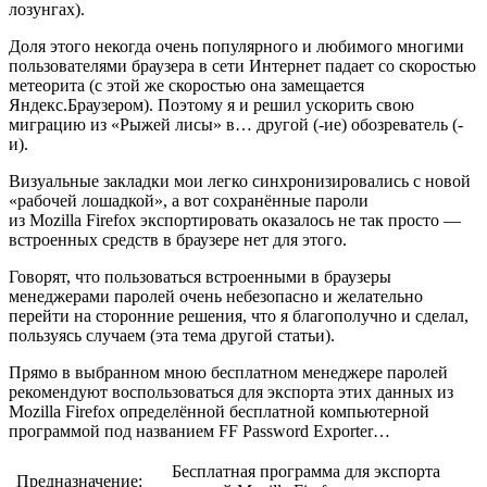
лозунгах).
Доля этого некогда очень популярного и любимого многими
пользователями браузера в сети Интернет падает со скоростью
метеорита (с этой же скоростью она замещается
Яндекс.Браузером). Поэтому я и решил ускорить свою
миграцию из «Рыжей лисы» в… другой (-ие) обозреватель (-
и).
Визуальные закладки мои легко синхронизировались с новой
«рабочей лошадкой», а вот
сохранённые пароли
из Mozilla Firefox
экспортировать оказалось не так просто —
встроенных средств в браузере нет для этого.
Говорят, что пользоваться встроенными в браузеры
менеджерами паролей очень небезопасно и желательно
перейти на сторонние решения, что я благополучно и сделал,
пользуясь случаем (эта тема другой статьи).
Прямо в выбранном мною бесплатном менеджере паролей
рекомендуют воспользоваться для экспорта этих данных из
Mozilla Firefox определённой бесплатной компьютерной
программой под названием FF Password Exporter…
Бесплатная программа для экспорта
Предназначение: