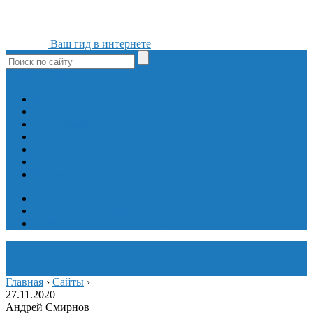
Ваш гид в интернете
ok
yt
fb
tw
in
vk
Игры
Мобильные приложения
Программы
Сайты
Сервисы
Социальные сети
Интересное
Мой блог
Инструмент вставки
Визуальное редактирование
Главная
›
Сайты
›
27.11.2020
Андрей Смирнов