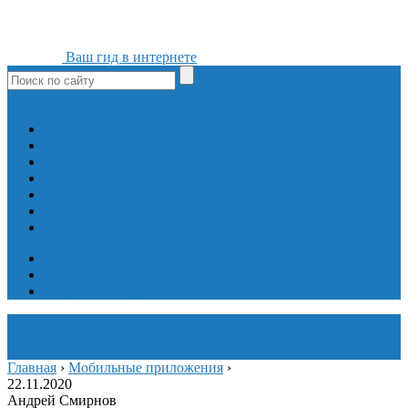
Ваш гид в интернете
ok
yt
fb
tw
in
vk
Игры
Мобильные приложения
Программы
Сайты
Сервисы
Социальные сети
Интересное
Мой блог
Инструмент вставки
Визуальное редактирование
Главная
›
Мобильные приложения
›
22.11.2020
Андрей Смирнов