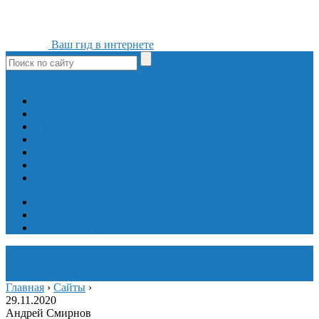
Ваш гид в интернете
ok
yt
fb
tw
in
vk
Игры
Мобильные приложения
Программы
Сайты
Сервисы
Социальные сети
Интересное
Мой блог
Инструмент вставки
Визуальное редактирование
Главная
›
Сайты
›
29.11.2020
Андрей Смирнов