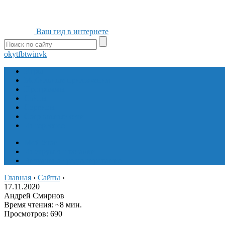
Ваш гид в интернете
ok
yt
fb
tw
in
vk
Игры
Мобильные приложения
Программы
Сайты
Сервисы
Социальные сети
Интересное
Мой блог
Инструмент вставки
Визуальное редактирование
Главная
›
Сайты
›
17.11.2020
Андрей Смирнов
Время чтения: ~8 мин.
Просмотров: 690