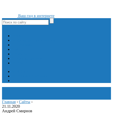
Ваш гид в интернете
ok
yt
fb
tw
in
vk
Игры
Мобильные приложения
Программы
Сайты
Сервисы
Социальные сети
Интересное
Мой блог
Инструмент вставки
Визуальное редактирование
Главная
›
Сайты
›
21.11.2020
Андрей Смирнов