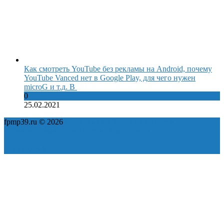
Как смотреть YouTube без рекламы на Android, почему
YouTube Vanced нет в Google Play, для чего нужен
microG и т.д. В
0
25.02.2021
fpmp39.ru © 2026
Политика конфиденциальности
Пользовательское соглашение
Карта сайта
ok
yt
fb
tw
in
vk