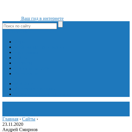
Ваш гид в интернете
ok
yt
fb
tw
in
vk
Игры
Мобильные приложения
Программы
Сайты
Сервисы
Социальные сети
Интересное
Мой блог
Инструмент вставки
Визуальное редактирование
Главная
›
Сайты
›
23.11.2020
Андрей Смирнов