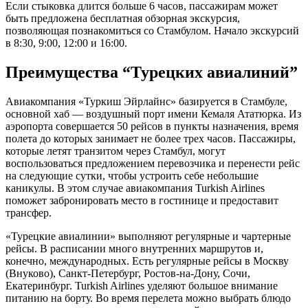
Если стыковка длится больше 6 часов, пассажирам может
быть предложена бесплатная обзорная экскурсия,
позволяющая познакомиться со Стамбулом. Начало экскурсий
в 8:30, 9:00, 12:00 и 16:00.
Преимущества “Турецких авиалиний”
Авиакомпания «Туркиш Эйрлайнс» базируется в Стамбуле,
основной хаб — воздушный порт имени Кемаля Ататюрка. Из
аэропорта совершается 50 рейсов в пункты назначения, время
полета до которых занимает не более трех часов. Пассажиры,
которые летят транзитом через Стамбул, могут
воспользоваться предложением перевозчика и перенести рейс
на следующие сутки, чтобы устроить себе небольшие
каникулы. В этом случае авиакомпания Turkish Airlines
поможет забронировать место в гостинице и предоставит
трансфер.
«Турецкие авиалинии» выполняют регулярные и чартерные
рейсы. В расписании много внутренних маршрутов и,
конечно, международных. Есть регулярные рейсы в Москву
(Внуково), Санкт-Петербург, Ростов-на-Дону, Сочи,
Екатеринбург. Turkish Airlines уделяют большое внимание
питанию на борту. Во время перелета можно выбрать блюдо