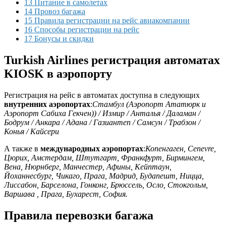
13 Питание в самолетах
14 Провоз багажа
15 Правила регистрации на рейс авиакомпании
16 Способы регистрации на рейс
17 Бонусы и скидки
Turkish Airlines регистрация автоматах
KIOSK в аэропорту
Регистрация на рейс в автоматах доступна в следующих
внутренних аэропортах
:
Стамбул (Аэропорт Ататюрк и
Аэропорт Сабиха Гекчен)) / Измир / Анталья / Даламан /
Бодрум / Анкара / Адана / Газиантеп / Самсун / Трабзон /
Конья / Кайсери
А также в
международных аэропортах
:
Копенгаген, Cenevre,
Цюрих, Амстердам, Штутгарт, Франкфурт, Бирмингем,
Вена, Нюрнберг, Манчестер, Афины, Кейптаун,
Йоханнесбург, Чикаго, Прага, Мадрид, Будапешт, Ницца,
Лиссабон, Барселона, Гонконг, Брюссель, Осло, Стокгольм,
Варшава , Прага, Бухарест, София.
Правила перевозки багажа