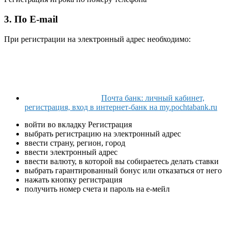
3. По E-mail
При регистрации на электронный адрес необходимо:
Почта банк: личный кабинет,
регистрация, вход в интернет-банк на my.pochtabank.ru
войти во вкладку Регистрация
выбрать регистрацию на электронный адрес
ввести страну, регион, город
ввести электронный адрес
ввести валюту, в которой вы собираетесь делать ставки
выбрать гарантированный бонус или отказаться от него
нажать кнопку регистрация
получить номер счета и пароль на е-мейл