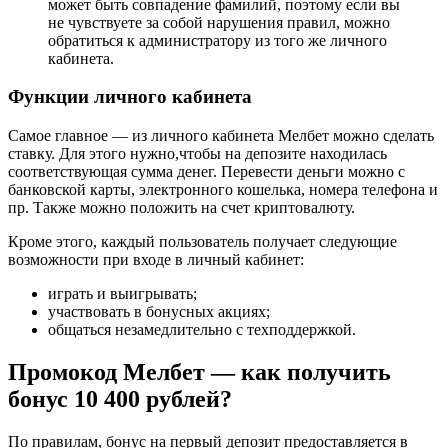
может быть совпадение фамилий, поэтому если вы
не чувствуете за собой нарушения правил, можно
обратиться к администратору из того же личного
кабинета.
Функции личного кабинета
Самое главное — из личного кабинета Мелбет можно сделать
ставку. Для этого нужно,чтобы на депозите находилась
соответствующая сумма денег. Перевести деньги можно с
банковской карты, электронного кошелька, номера телефона и
пр. Также можно положить на счет криптовалюту.
Кроме этого, каждый пользователь получает следующие
возможности при входе в личный кабинет:
играть и выигрывать;
участвовать в бонусных акциях;
общаться незамедлительно с техподдержкой.
Промокод Мелбет — как получить
бонус 10 400 рублей?
По правилам, бонус на первый депозит предоставляется в