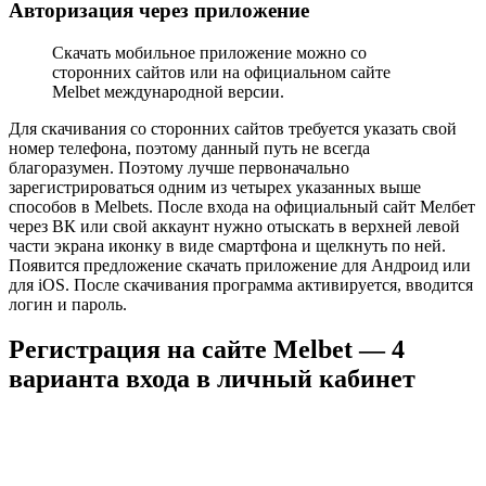
Авторизация через приложение
Скачать мобильное приложение можно со
сторонних сайтов или на официальном сайте
Melbet международной версии.
Для скачивания со сторонних сайтов требуется указать свой
номер телефона, поэтому данный путь не всегда
благоразумен. Поэтому лучше первоначально
зарегистрироваться одним из четырех указанных выше
способов в Melbets. После входа на официальный сайт Мелбет
через ВК или свой аккаунт нужно отыскать в верхней левой
части экрана иконку в виде смартфона и щелкнуть по ней.
Появится предложение скачать приложение для Андроид или
для iOS. После скачивания программа активируется, вводится
логин и пароль.
Регистрация на сайте Melbet — 4
варианта входа в личный кабинет