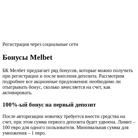
Регистрация через социальные сети
Бонусы Melbet
БК Мелбет предлагает ряд бонусов, которые можно получить
при регистрации и после внесения депозита. Рассмотрим
подробнее все акционные предложения: необходимо ли
отыгрывать бонус, сколько зачисляется на счет, как
активировать.
100%-ый бонус на первый депозит
После авторизации новичку требуется внести средства на
счет, при этом сумма первого депозита будет удвоена. Лимит –
100 евро для одного пользователя. Минимальная сумма для
умножения – 1 евро.