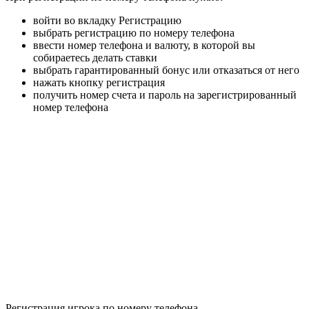
войти во вкладку Регистрацию
выбрать регистрацию по номеру телефона
ввести номер телефона и валюту, в которой вы
собираетесь делать ставки
выбрать гарантированный бонус или отказаться от него
нажать кнопку регистрация
получить номер счета и пароль на зарегистрированный
номер телефона
Регистрация игрока по номеру телефона