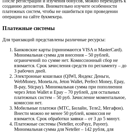
После регистрации и изучения бонусов, можно переходить к
созданию депозитов. Внимательно изучите особенности
платежных систем, чтобы не ошибиться при проведении
операции на сайте букмекера.
Платежные системы
Для транзакций представлены различные ресурсы:
Банковские карты (принимаются VISA и MasterCard).
Минимальная сумма для внесения – 50 рублей,
ограничений по сумме нет. Комиссионный сбор не
взимается. Срок зачисления средств по регламенту – до
3 рабочих дней.
Электронные кошельки (QIWI, Яндекс Деньги,
WebMoney, Moneta.ru, Jeton Wallet, Perfect Money, Epay,
B-pay, Sticpay). Минимальная сумма при пополнении
через Jeton Wallet и Epay – 70 рублей, для остальных
платежных систем – 50 руб. Зачисление моментальное,
комиссии нет.
Мобильные платежи (МТС, Билайн, Теле2, Мегафон).
Внести можно не менее 50 рублей, комиссия не
взимается. Срок обработки заявки – от 3 до 5 минут.
Платежные системы (Neteller, ecoPayz, Payeer).
Минимальная сумма для Neteller – 142 рубля, для