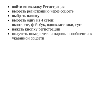
войти во вкладку Регистрация
выбрать регистрацию через соцсеть
выбрать валюту
выбрать одну из 4 сетей:
вконтакте, фейсбук, одноклассники, гугл
нажать кнопку регистрации
получить номер счета и пароль в сообщении в
указанной соцсети