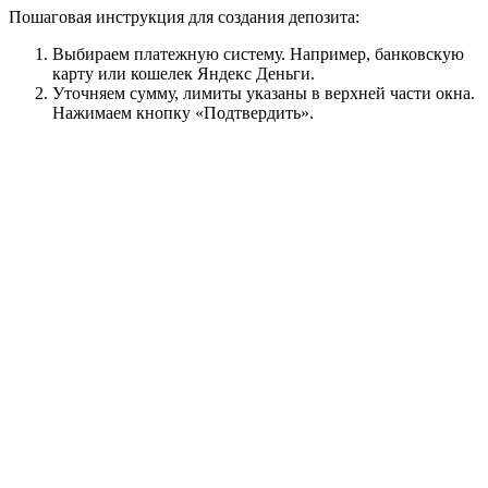
Пошаговая инструкция для создания депозита:
Выбираем платежную систему. Например, банковскую
карту или кошелек Яндекс Деньги.
Уточняем сумму, лимиты указаны в верхней части окна.
Нажимаем кнопку «Подтвердить».