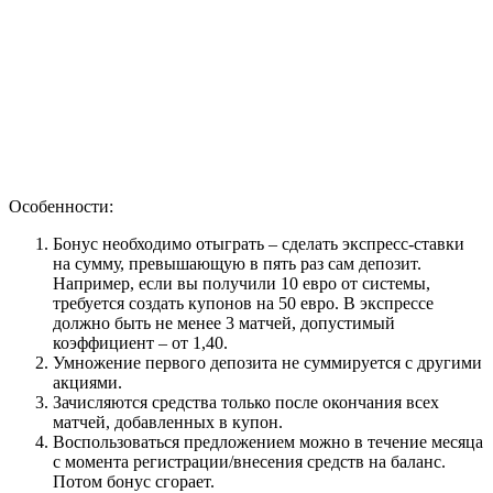
Особенности:
Бонус необходимо отыграть – сделать экспресс-ставки
на сумму, превышающую в пять раз сам депозит.
Например, если вы получили 10 евро от системы,
требуется создать купонов на 50 евро. В экспрессе
должно быть не менее 3 матчей, допустимый
коэффициент – от 1,40.
Умножение первого депозита не суммируется с другими
акциями.
Зачисляются средства только после окончания всех
матчей, добавленных в купон.
Воспользоваться предложением можно в течение месяца
с момента регистрации/внесения средств на баланс.
Потом бонус сгорает.