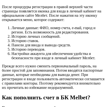
После процедуры регистрации в правой верхней части
страницы появляется иконка для входа в личный кабинет на
официальном сайте Мелбет. После нажатия на эту иконку
открывается меню, которое содержит:
Личные данные: ФИО, номер счета, e-mail, город и
регион. Есть возможность для редактирования.
Историю личных сообщений.
Историю ставок.
Панели для ввода и вывода средств.
Историю переводов.
Настройки аккаунта для обеспечения удобства и
безопасности при входе в личный кабинет Мелбет.
Прежде всего нужно сменить первоначальный пароль, на
более простой для запоминания. Потом вводятся паспортные
данные, которые необходимы для вывода денег. При
регистрации и входе пользователь автоматически соглашается
с правилами конторы. Поэтому рекомендуется внимательно
их прочитать во избежание недоразумений.
Как пополнить счет в БК Melbet?