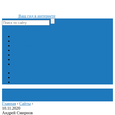
Ваш гид в интернете
ok
yt
fb
tw
in
vk
Игры
Мобильные приложения
Программы
Сайты
Сервисы
Социальные сети
Интересное
Мой блог
Инструмент вставки
Визуальное редактирование
Главная
›
Сайты
›
10.11.2020
Андрей Смирнов