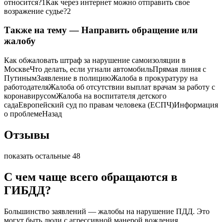
относится?
1
Как через интернет можно отправить свое
возражение судье?
2
Также на тему — Направить обращение или
жалобу
Как обжаловать штраф за нарушение самоизоляции в
Москве
Что делать, если угнали автомобиль
Прямая линия с
Путиным
Заявление в полицию
Жалоба в прокуратуру на
работодателя
Жалоба об отсутствии выплат врачам за работу с
коронавирусом
Жалоба на воспитателя детского
сада
Европейский суд по правам человека (ЕСПЧ)
Информация
о проблеме
Назад
Отзывы
показать остальные 48
С чем чаще всего обращаются в
ГИБДД?
Большинство заявлений — жалобы на нарушение ПДД. Это
могут быть люди с агрессивной манерой вождения,