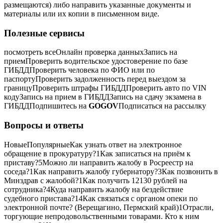
размещаются) либо направить указанные документы и
материалы или их копии в письменном виде.
Полезные сервисы
посмотреть всеОнлайн проверка данныхЗапись на
приемПроверить водительское удостоверение по базе
ГИБДДПроверить человека по ФИО или по
паспортуПроверить задолженность перед выездом за
границуПроверить штрафы ГИБДДПроверить авто по VIN
кодуЗапись на прием в ГИБДДЗапись на сдачу экзамена в
ГИБДДПодпишитесь на
GOGOV
Подписаться на рассылку
Вопросы и ответы
НовыеПопулярныеКак узнать ответ на электронное
обращение в прокуратуру?
1
Как записаться на приём к
приставу?
5
Можно ли направить жалобу в Росреестр на
соседа?
1
Как направить жалобу губернатору?
3
Как позвонить в
Минздрав с жалобой?
1
Как получить 12130 рублей на
сотрудника?
4
Куда направить жалобу на бездействие
судебного пристава?
14
Как связаться с органом опеки по
электронной почте? (Верещагино, Пермский край)
1
Отрасли,
торгующие непродовольственными товарами. Кто к ним