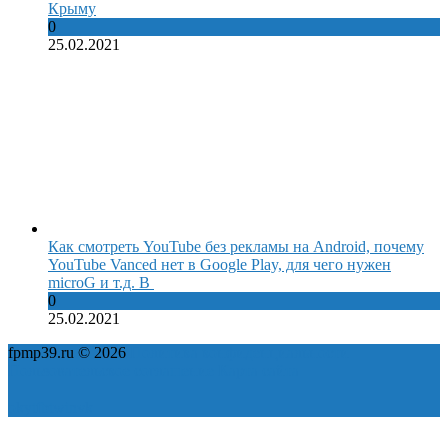
Крыму
0
25.02.2021
Как смотреть YouTube без рекламы на Android, почему
YouTube Vanced нет в Google Play, для чего нужен
microG и т.д. В
0
25.02.2021
fpmp39.ru © 2026
Политика конфиденциальности
Пользовательское соглашение
Карта сайта
ok
yt
fb
tw
in
vk