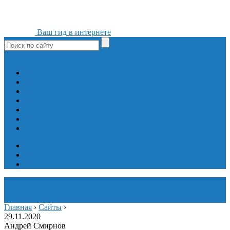
Ваш гид в интернете
ok
yt
fb
tw
in
vk
Игры
Мобильные приложения
Программы
Сайты
Сервисы
Социальные сети
Интересное
Мой блог
Инструмент вставки
Визуальное редактирование
Главная
›
Сайты
›
29.11.2020
Андрей Смирнов