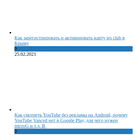
Как зарегистрировать и активировать карту tes club в
Крыму
0
25.02.2021
Как смотреть YouTube без рекламы на Android, почему
YouTube Vanced нет в Google Play, для чего нужен
microG и т.д. В
0