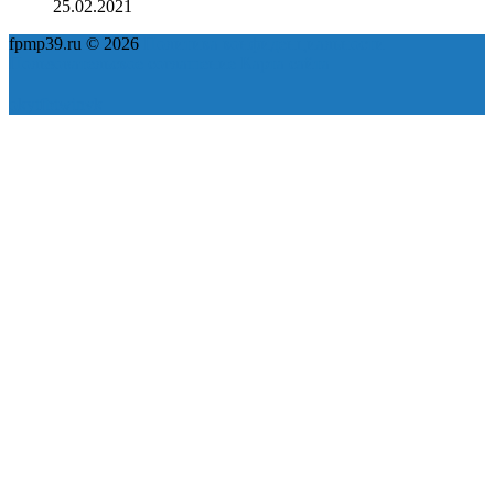
25.02.2021
fpmp39.ru © 2026
Политика конфиденциальности
Пользовательское соглашение
Карта сайта
ok
yt
fb
tw
in
vk