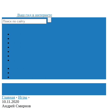
Ваш гид в интернете
ok
yt
fb
tw
in
vk
Игры
Мобильные приложения
Программы
Сайты
Сервисы
Социальные сети
Интересное
Мой блог
Инструмент вставки
Визуальное редактирование
Главная
›
Игры
›
10.11.2020
Андрей Смирнов