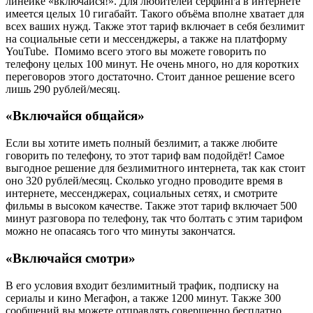
линейке «включайся!». Для любителей сёрфинга в интернете
имеется целых 10 гигабайт. Такого объёма вполне хватает для
всех ваших нужд. Также этот тариф включает в себя безлимит
на социальные сети и мессенджеры, а также на платформу
YouTube. Помимо всего этого вы можете говорить по
телефону целых 100 минут. Не очень много, но для коротких
переговоров этого достаточно. Стоит данное решение всего
лишь 290 рублей/месяц.
«Включайся общайся»
Если вы хотите иметь полный безлимит, а также любите
говорить по телефону, то этот тариф вам подойдёт! Самое
выгодное решение для безлимитного интернета, так как стоит
оно 320 рублей/месяц. Сколько угодно проводите время в
интернете, мессенджерах, социальных сетях, и смотрите
фильмы в высоком качестве. Также этот тариф включает 500
минут разговора по телефону, так что болтать с этим тарифом
можно не опасаясь того что минуты закончатся.
«Включайся смотри»
В его условия входит безлимитный трафик, подписку на
сериалы и кино Мегафон, а также 1200 минут. Также 300
сообщений вы можете отправлять совершенно бесплатно.