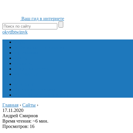
Ваш гид в интернете
ok
yt
fb
tw
in
vk
Игры
Мобильные приложения
Программы
Сайты
Сервисы
Социальные сети
Интересное
Мой блог
Инструмент вставки
Визуальное редактирование
Главная
›
Сайты
›
17.11.2020
Андрей Смирнов
Время чтения: ~6 мин.
Просмотров: 16