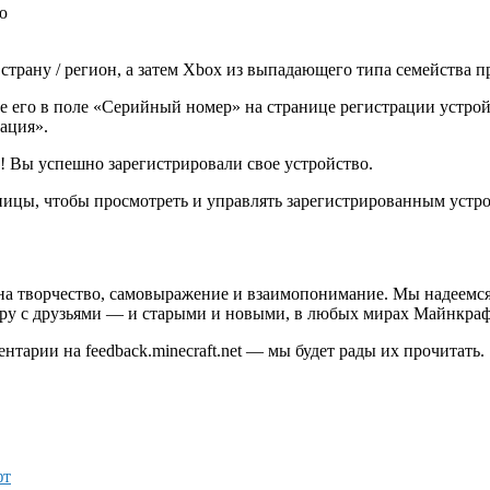
ю
трану / регион, а затем Xbox из выпадающего типа семейства п
е его в поле «Серийный номер» на странице регистрации устрой
ация».
х! Вы успешно зарегистрировали свое устройство.
ицы, чтобы просмотреть и управлять зарегистрированным устр
м на творчество, самовыражение и взаимопонимание. Мы надеемся
у с друзьями — и старыми и новыми, в любых мирах Майнкрафта
нтарии на feedback.minecraft.net — мы будет рады их прочитать.
фт