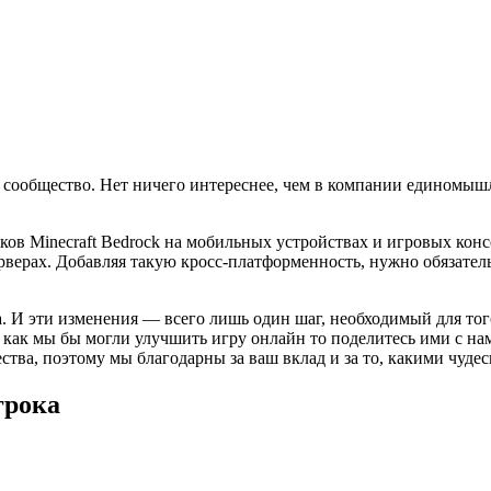
сообщество. Нет ничего интереснее, чем в компании единомышл
роков Minecraft Bedrock на мобильных устройствах и игровых ко
ерверах. Добавляя такую кросс-платформенность, нужно обязател
 И эти изменения — всего лишь один шаг, необходимый для того
и как мы бы могли улучшить игру онлайн то поделитесь ими с нам
тва, поэтому мы благодарны за ваш вклад и за то, какими чудес
грока