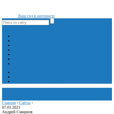
Ваш гид в интернете
ok
yt
fb
tw
in
vk
Игры
Мобильные приложения
Программы
Сайты
Сервисы
Социальные сети
Интересное
Мой блог
Инструмент вставки
Визуальное редактирование
Главная
›
Сайты
›
07.01.2021
Андрей Смирнов