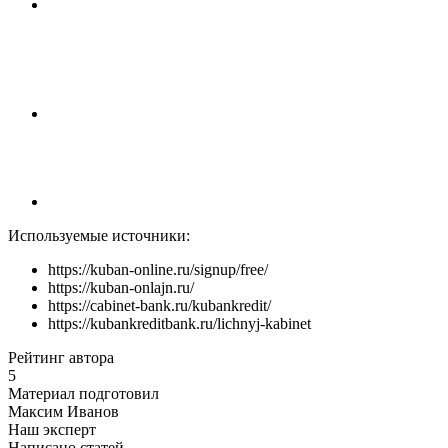
Используемые источники:
https://kuban-online.ru/signup/free/
https://kuban-onlajn.ru/
https://cabinet-bank.ru/kubankredit/
https://kubankreditbank.ru/lichnyj-kabinet
Рейтинг автора
5
Материал подготовил
Максим Иванов
Наш эксперт
Написано статей