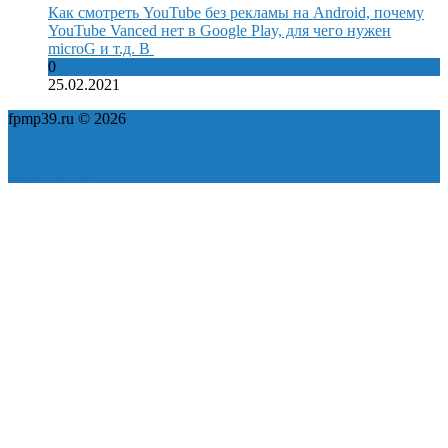
Как смотреть YouTube без рекламы на Android, почему
YouTube Vanced нет в Google Play, для чего нужен
microG и т.д. В
0
25.02.2021
fpmp39.ru © 2026
Политика конфиденциальности
Пользовательское соглашение
Карта сайта
ok
yt
fb
tw
in
vk