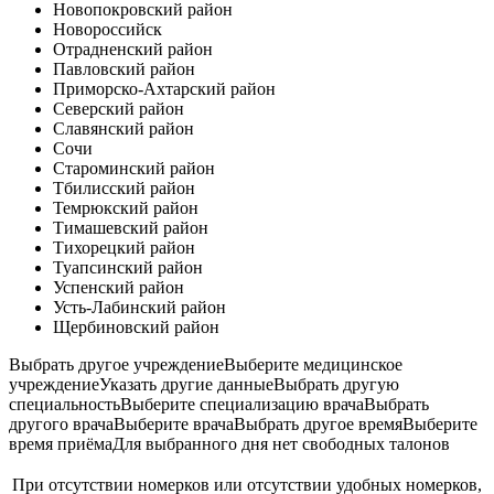
Новопокровский район
Новороссийск
Отрадненский район
Павловский район
Приморско-Ахтарский район
Северский район
Славянский район
Сочи
Староминский район
Тбилисский район
Темрюкский район
Тимашевский район
Тихорецкий район
Туапсинский район
Успенский район
Усть-Лабинский район
Щербиновский район
Выбрать другое учреждение
Выберите медицинское
учреждение
Указать другие данныеВыбрать другую
специальность
Выберите специализацию врача
Выбрать
другого врача
Выберите врача
Выбрать другое время
Выберите
время приёма
Для выбранного дня нет свободных талонов
При отсутствии номерков или отсутствии удобных номерков,