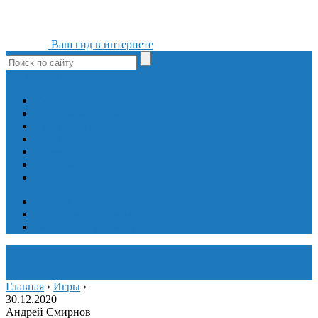
Ваш гид в интернете
ok
yt
fb
tw
in
vk
Игры
Мобильные приложения
Программы
Сайты
Сервисы
Социальные сети
Интересное
Мой блог
Инструмент вставки
Визуальное редактирование
Главная
›
Игры
›
30.12.2020
Андрей Смирнов