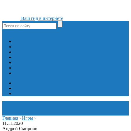
Ваш гид в интернете
ok
yt
fb
tw
in
vk
Игры
Мобильные приложения
Программы
Сайты
Сервисы
Социальные сети
Интересное
Мой блог
Инструмент вставки
Визуальное редактирование
Главная
›
Игры
›
11.11.2020
Андрей Смирнов