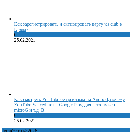
Как зарегистрировать и активировать карту tes club в
Крыму
0
25.02.2021
Как смотреть YouTube без рекламы на Android, почему
YouTube Vanced нет в Google Play, для чего нужен
microG и т.д. В
0
25.02.2021
fpmp39.ru © 2026
Политика конфиденциальности