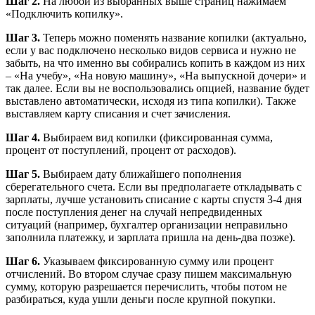
Шаг 2.
На любой из выбранных выше страниц нажимаем
«Подключить копилку».
Шаг 3.
Теперь можно поменять название копилки (актуально,
если у вас подключено несколько видов сервиса и нужно не
забыть, на что именно вы собирались копить в каждом из них
– «На учебу», «На новую машину», «На выпускной дочери» и
так далее. Если вы не воспользовались опцией, название будет
выставлено автоматически, исходя из типа копилки). Также
выставляем карту списания и счет зачисления.
Шаг 4.
Выбираем вид копилки (фиксированная сумма,
процент от поступлений, процент от расходов).
Шаг 5.
Выбираем дату ближайшего пополнения
сберегательного счета. Если вы предполагаете откладывать с
зарплаты, лучше установить списание с карты спустя 3-4 дня
после поступления денег на случай непредвиденных
ситуаций (например, бухгалтер организации неправильно
заполнила платежку, и зарплата пришла на день-два позже).
Шаг 6.
Указываем фиксированную сумму или процент
отчислений. Во втором случае сразу пишем максимальную
сумму, которую разрешается перечислить, чтобы потом не
разбираться, куда ушли деньги после крупной покупки.