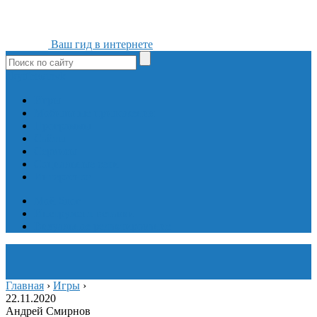
Ваш гид в интернете
ok
yt
fb
tw
in
vk
Игры
Мобильные приложения
Программы
Сайты
Сервисы
Социальные сети
Интересное
Мой блог
Инструмент вставки
Визуальное редактирование
Главная
›
Игры
›
22.11.2020
Андрей Смирнов