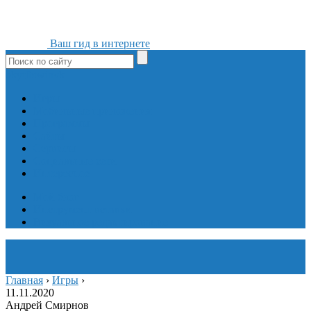
Ваш гид в интернете
ok
yt
fb
tw
in
vk
Игры
Мобильные приложения
Программы
Сайты
Сервисы
Социальные сети
Интересное
Мой блог
Инструмент вставки
Визуальное редактирование
Главная
›
Игры
›
11.11.2020
Андрей Смирнов