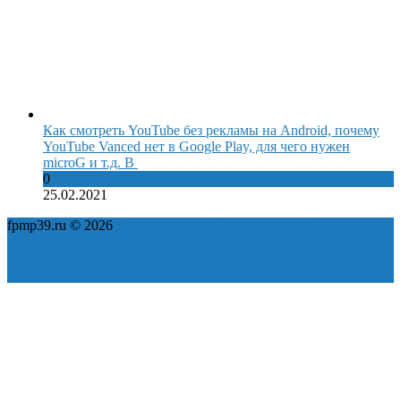
Как смотреть YouTube без рекламы на Android, почему
YouTube Vanced нет в Google Play, для чего нужен
microG и т.д. В
0
25.02.2021
fpmp39.ru © 2026
Политика конфиденциальности
Пользовательское соглашение
Карта сайта
ok
yt
fb
tw
in
vk