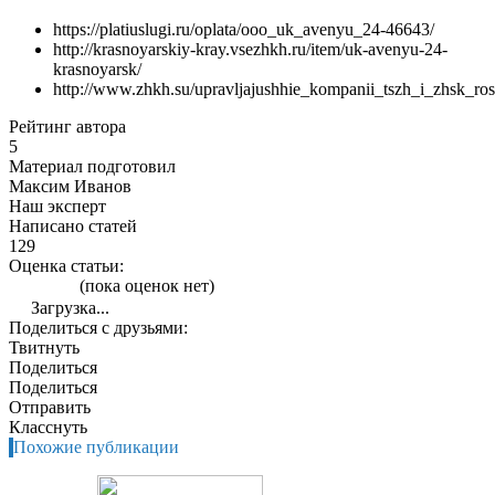
https://platiuslugi.ru/oplata/ooo_uk_avenyu_24-46643/
http://krasnoyarskiy-kray.vsezhkh.ru/item/uk-avenyu-24-
krasnoyarsk/
http://www.zhkh.su/upravljajushhie_kompanii_tszh_i_zhsk_r
Рейтинг автора
5
Материал подготовил
Максим Иванов
Наш эксперт
Написано статей
129
Оценка статьи:
(пока оценок нет)
Загрузка...
Поделиться с друзьями:
Твитнуть
Поделиться
Поделиться
Отправить
Класснуть
Похожие публикации