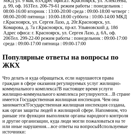
МКД ул. 9 мая, 83Адрес офиса:г. Красноярск, ул. Алексеева,
д. 99, оф. 163Тел. 206-79-61 режим работы : понедельник :
08:00-16:00 вторник : 13:00-20:00 среда : 09:00-18:00 четверг :
08:00-20:00 пятница : 10:00-18:00 суббота : 10:00-14:00 МКД
г.Красноярск, ул. Сергея Лазо, д. 20г.Красноярск, ул.
Комарова, д. 7а г.Красноярск, пр-кт. Ульяновский д. 18б
Адрес офиса: г. Красноярск, ул. Сергея Лазо, д. 6А, оф.
206Тел. 299-22-00 режим работы : понедельник : 09:00-17:00
среда : 09:00-17:00 пятница : 09:00-17:00
Популярные ответы на вопросы по
ЖКХ
Что делать и куда обращаться, если нарушаются права
граждан в сфере оказания регулируемых услуг жилищно-
коммунального комплекса?В настоящее время услуги
жилищно-коммунального комплекса регулируются…В стране
имеется Государственная жилищная инспекция. Чем она
занимается?Государственная жилищная инспекция создана,
как орган защиты людей в жилищной сфере. Напомним, что
раньше эти функции выполняли органы народного контроля
и другие организации, куда люди могли пожаловаться на те
или иные нарушения…все ответы на вопросы
Используемые
источники: