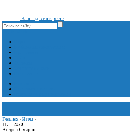
Ваш гид в интернете
ok
yt
fb
tw
in
vk
Игры
Мобильные приложения
Программы
Сайты
Сервисы
Социальные сети
Интересное
Мой блог
Инструмент вставки
Визуальное редактирование
Главная
›
Игры
›
11.11.2020
Андрей Смирнов