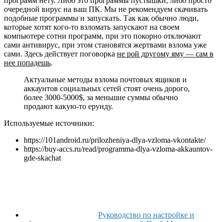
программ нету. Либо это программы пустышки, либо просто
очередной вирус на ваш ПК. Мы не рекомендуем скачивать
подобные программы и запускать. Так как обычно люди,
которые хотят кого-то взломать запускают на своем
компьютере сотни программ, при это покорно отключают
сами антивирус, при этом становятся жертвами взлома уже
сами. Здесь действует поговорка
не рой другому яму — сам в
нее попадешь
.
Актуальные методы взлома почтовых ящиков и
аккаунтов социальных сетей стоят очень дорого,
более 3000-5000$, за меньшие суммы обычно
продают какую-то ерунду.
Используемые источники:
https://101android.ru/prilozheniya-dlya-vzloma-vkontakte/
https://buy-accs.ru/read/programma-dlya-vzloma-akkauntov-
gde-skachat
Руководство по настройке и