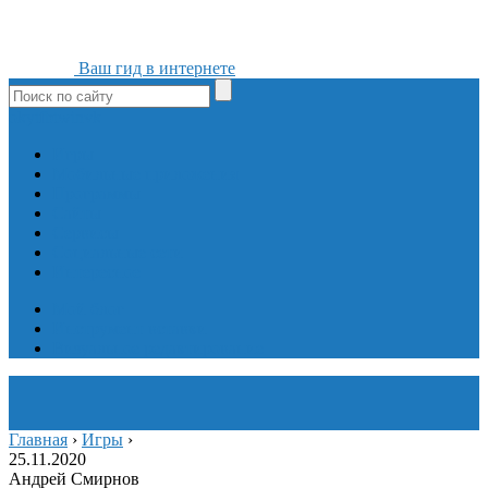
Ваш гид в интернете
ok
yt
fb
tw
in
vk
Игры
Мобильные приложения
Программы
Сайты
Сервисы
Социальные сети
Интересное
Мой блог
Инструмент вставки
Визуальное редактирование
Главная
›
Игры
›
25.11.2020
Андрей Смирнов