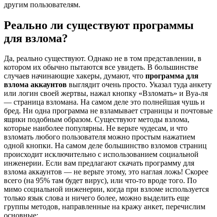
другим пользователям.
Реально ли существуют программы
для взлома?
Да, реально существуют. Однако не в том представлении, в
котором их обычно пытаются все увидеть. В большинстве
случаев начинающие хакеры, думают, что
программа для
взлома аккаунтов
выглядит очень просто. Указал туда анкету
или логин своей жертвы, нажал кнопку «Взломать» и Вуа-ля
— страница взломана. На самом деле это полнейшая чушь и
бред. Ни одна программа не взламывает страницы и почтовые
ящики подобным образом. Существуют методы взлома,
которые наиболее популярны. Не верьте чудесам, и что
взломать любого пользователя можно простым нажатием
одной кнопки. На самом деле большинство взломов страниц
происходит исключительно с использованием социальной
инженерии. Если вам предлагают скачать программу для
взлома аккаунтов — не верьте этому, это наглая ложь! Скорее
всего (на 95% там будет вирус), или что-то вроде того. По
мимо социальной инженерии, когда при взломе используется
только язык слова и ничего более, можно выделить еще
группы методов, направленные на кражу анкет, перечислим
основные: