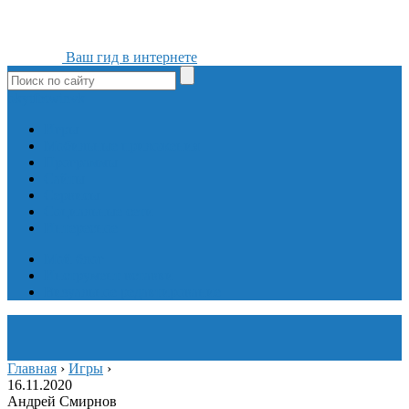
Ваш гид в интернете
ok
yt
fb
tw
in
vk
Игры
Мобильные приложения
Программы
Сайты
Сервисы
Социальные сети
Интересное
Мой блог
Инструмент вставки
Визуальное редактирование
Главная
›
Игры
›
16.11.2020
Андрей Смирнов