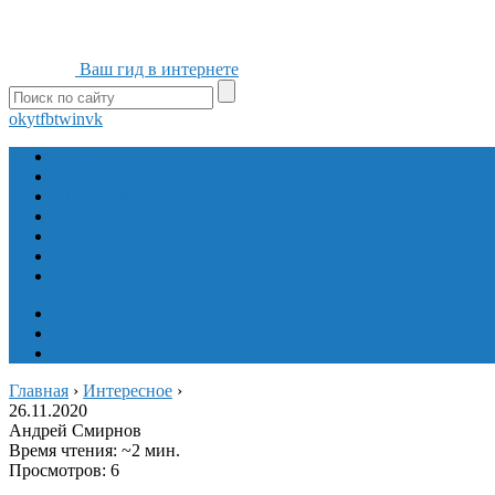
Ваш гид в интернете
ok
yt
fb
tw
in
vk
Игры
Мобильные приложения
Программы
Сайты
Сервисы
Социальные сети
Интересное
Мой блог
Инструмент вставки
Визуальное редактирование
Главная
›
Интересное
›
26.11.2020
Андрей Смирнов
Время чтения: ~2 мин.
Просмотров: 6