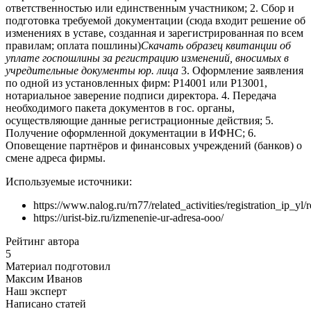
ответственностью или единственным участником; 2. Сбор и
подготовка требуемой документации (сюда входит решение об
изменениях в уставе, созданная и зарегистрированная по всем
правилам; оплата пошлины)
Скачать образец квитанции об
уплате госпошлины за регистрацию изменений, вносимых в
учредительные документы юр. лица
3. Оформление заявления
по одной из установленных фирм: Р14001 или Р13001,
нотариальное заверение подписи директора. 4. Передача
необходимого пакета документов в гос. органы,
осуществляющие данные регистрационные действия; 5.
Получение оформленной документации в ИФНС; 6.
Оповещение партнёров и финансовых учреждений (банков) о
смене адреса фирмы.
Используемые источники:
https://www.nalog.ru/rn77/related_activities/registration_ip_yl
https://urist-biz.ru/izmenenie-ur-adresa-ooo/
Рейтинг автора
5
Материал подготовил
Максим Иванов
Наш эксперт
Написано статей