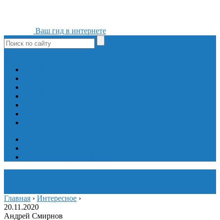
Ваш гид в интернете
ok
yt
fb
tw
in
vk
Игры
Мобильные приложения
Программы
Сайты
Сервисы
Социальные сети
Интересное
Мой блог
Инструмент вставки
Визуальное редактирование
Главная
›
Интересное
›
20.11.2020
Андрей Смирнов