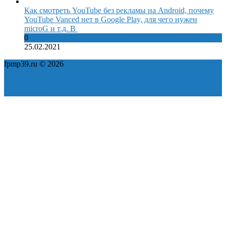
Как смотреть YouTube без рекламы на Android, почему
YouTube Vanced нет в Google Play, для чего нужен
microG и т.д. В
0
25.02.2021
fpmp39.ru © 2026
Политика конфиденциальности
Пользовательское соглашение
Карта сайта
ok
yt
fb
tw
in
vk