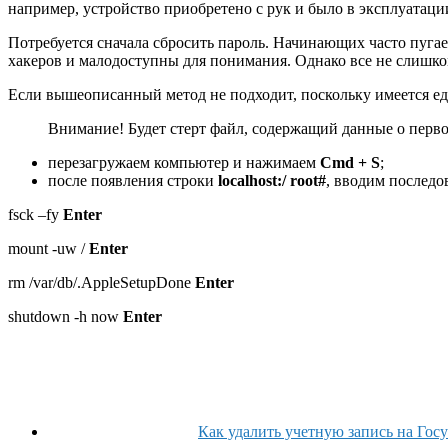
например, устройство приобретено с рук и было в эксплуатаци
Потребуется сначала сбросить пароль. Начинающих часто пугает
хакеров и малодоступны для понимания. Однако все не слишком
Если вышеописанный метод не подходит, поскольку имеется еди
Внимание! Будет стерт файл, содержащий данные о первом
перезагружаем компьютер и нажимаем
Cmd + S
;
после появления строки
localhost:/ root#
, вводим последо
fsck –fy
Enter
mount -uw /
Enter
rm /var/db/.AppleSetupDone
Enter
shutdown -h now
Enter
Как удалить учетную запись на Го