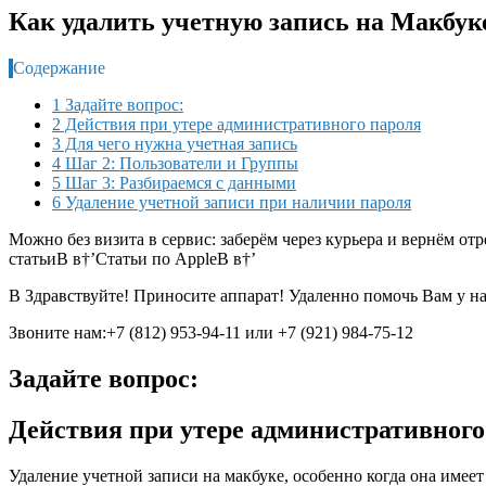
Как удалить учетную запись на Макбук
Содержание
1 Задайте вопрос:
2 Действия при утере административного пароля
3 Для чего нужна учетная запись
4 Шаг 2: Пользователи и Группы
5 Шаг 3: Разбираемся с данными
6 Удаление учетной записи при наличии пароля
Можно без визита в сервис: заберём через курьера и вернём о
статьи
В в†’
Статьи по Apple
В в†’
В Здравствуйте! Приносите аппарат! Удаленно помочь Вам у на
Звоните нам:+7 (812) 953-94-11 или +7 (921) 984-75-12
Задайте вопрос:
Действия при утере административного
Удаление учетной записи на макбуке, особенно когда она имее