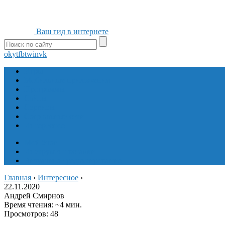
Ваш гид в интернете
ok
yt
fb
tw
in
vk
Игры
Мобильные приложения
Программы
Сайты
Сервисы
Социальные сети
Интересное
Мой блог
Инструмент вставки
Визуальное редактирование
Главная
›
Интересное
›
22.11.2020
Андрей Смирнов
Время чтения: ~4 мин.
Просмотров: 48