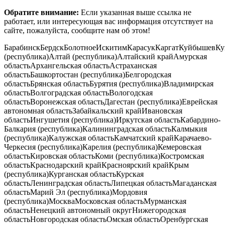
Обратите внимание:
Если указанная выше ссылка не
работает, или интересующая вас информация отсутствует на
сайте, пожалуйста,
сообщите нам
об этом!
БарабинскБердскБолотноеИскитимКарасукКаргатКуйбышевК
(республика)Алтай (республика)Алтайский крайАмурская
областьАрхангельская областьАстраханская
областьБашкортостан (республика)Белгородская
областьБрянская областьБурятия (республика)Владимирская
областьВолгоградская областьВологодская
областьВоронежская областьДагестан (республика)Еврейская
автономная областьЗабайкальский крайИвановская
областьИнгушетия (республика)Иркутская областьКабардино-
Балкария (республика)Калининградская областьКалмыкия
(республика)Калужская областьКамчатский крайКарачаево-
Черкесия (республика)Карелия (республика)Кемеровская
областьКировская областьКоми (республика)Костромская
областьКраснодарский крайКрасноярский крайКрым
(республика)Курганская областьКурская
областьЛенинградская областьЛипецкая областьМагаданская
областьМарий Эл (республика)Мордовия
(республика)МоскваМосковская областьМурманская
областьНенецкий автономный округНижегородская
областьНовгородская областьОмская областьОренбургская