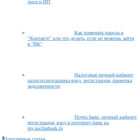
лица и ИП
Как поменять пароль в
"Контакте" или что делать, если не можешь зайти
в "ВК"
Налоговая личный кабинет
налогоплательщика вход, регистрация, проверка
задолженности
Почта банк: личный кабинет,
регистрация, вход в интернет-банк на
my.pochtabank.ru
Популярные статьи