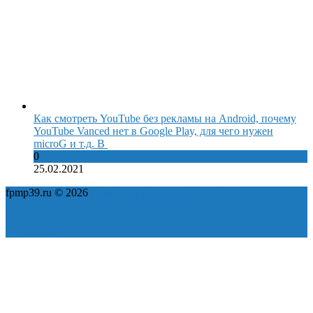
Как смотреть YouTube без рекламы на Android, почему
YouTube Vanced нет в Google Play, для чего нужен
microG и т.д. В
0
25.02.2021
fpmp39.ru © 2026
Политика конфиденциальности
Пользовательское соглашение
Карта сайта
ok
yt
fb
tw
in
vk