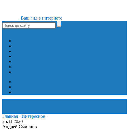
Ваш гид в интернете
ok
yt
fb
tw
in
vk
Игры
Мобильные приложения
Программы
Сайты
Сервисы
Социальные сети
Интересное
Мой блог
Инструмент вставки
Визуальное редактирование
Главная
›
Интересное
›
25.11.2020
Андрей Смирнов