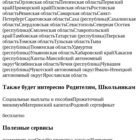
областьОрловская областьПензенская областьПермский
крайПриморский крайПсковская областьРостовская
областьРязанская областьСамарская областьСанкт-
ПетербургСаратовская областьСаха (республика)Сахалинская
областьСвердловская областьСевастопольСеверная Осетия
(республика)Смоленская областьСтавропольский
крайТамбовская областьТатарстан (республика)Тверская
областьТомская областьТульская областьТыва
(республика)Тюменская областьУдмуртия
(республика)Ульяновская областьХабаровский крайХакасия
(республика)Ханты-Мансийский автономный
округЧелябинская областьЧечня (республика)Чувашия
(республика)Чукотский автономный округЯмало-Ненецкий
автономный округЯрославская область
Также будет интересно Родителям, Школьникам
Социальные выплаты и пособия
Прожиточный
минимум
Материнский капитал
Родовой сертификат
бесплатно
Полезные сервисы
посмотреть всеОнлайн проверка данныхНаправить