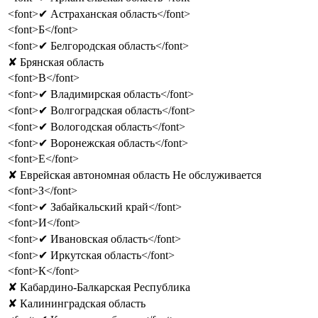
<font>✔ Астраханская область</font>
<font>Б</font>
<font>✔ Белгородская область</font>
✘ Брянская область
<font>В</font>
<font>✔ Владимирская область</font>
<font>✔ Волгоградская область</font>
<font>✔ Вологодская область</font>
<font>✔ Воронежская область</font>
<font>Е</font>
✘ Еврейская автономная область Не обслуживается
<font>З</font>
<font>✔ Забайкальский край</font>
<font>И</font>
<font>✔ Ивановская область</font>
<font>✔ Иркутская область</font>
<font>К</font>
✘ Кабардино-Балкарская Республика
✘ Калининградская область