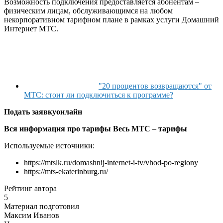
Возможность подключения предоставляется абонентам –
физическим лицам, обслуживающимся на любом
некорпоративном тарифном плане в рамках услуги Домашний
Интернет МТС.
"20 процентов возвращаются" от
МТС: стоит ли подключиться к программе?
Подать заявку
онлайн
Вся информация про тарифы Весь МТС
–
тарифы
Используемые источники:
https://mtslk.ru/domashnij-internet-i-tv/vhod-po-regiony
https://mts-ekaterinburg.ru/
Рейтинг автора
5
Материал подготовил
Максим Иванов