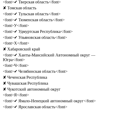
<font>✔ Тверская область</font>
✘ Томская область
<font>✔ Тульская область</font>
<font>✔ Тюменская область</font>
<font>У</font>
<font>✔ Удмуртская Республика</font>
<font>✔ Ульяновская область</font>
<font>Х</font>
✘ Хабаровский край
<font>✔ Ханты-Мансийский Автономный округ —
Югра</font>
<font>Ч</font>
<font>✔ Челябинская область</font>
✘ Чеченская Республика
✘ Чувашская Республика
✘ Чукотский автономный округ
<font>Я</font>
<font>✔ Ямало-Ненецкий автономный округ</font>
<font>✔ Ярославская область</font>