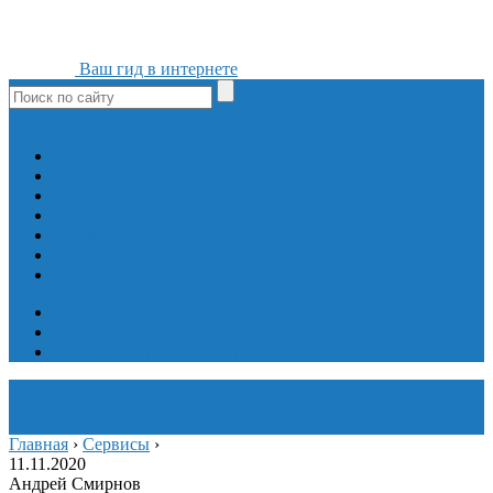
Ваш гид в интернете
ok
yt
fb
tw
in
vk
Игры
Мобильные приложения
Программы
Сайты
Сервисы
Социальные сети
Интересное
Мой блог
Инструмент вставки
Визуальное редактирование
Главная
›
Сервисы
›
11.11.2020
Андрей Смирнов