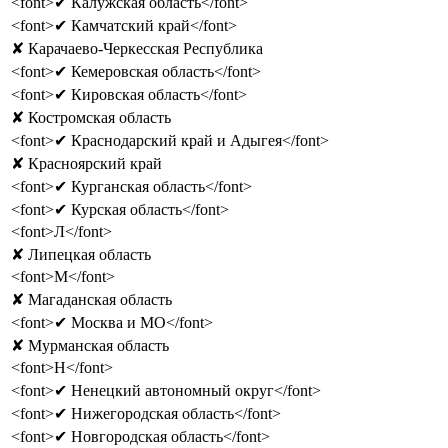
<font>✔ Калужская область</font>
<font>✔ Камчатский край</font>
✘ Карачаево-Черкесская Республика
<font>✔ Кемеровская область</font>
<font>✔ Кировская область</font>
✘ Костромская область
<font>✔ Краснодарский край и Адыгея</font>
✘ Красноярский край
<font>✔ Курганская область</font>
<font>✔ Курская область</font>
<font>Л</font>
✘ Липецкая область
<font>М</font>
✘ Магаданская область
<font>✔ Москва и МО</font>
✘ Мурманская область
<font>Н</font>
<font>✔ Ненецкий автономный округ</font>
<font>✔ Нижегородская область</font>
<font>✔ Новгородская область</font>