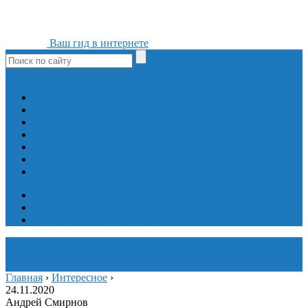
Ваш гид в интернете
ok
yt
fb
tw
in
vk
Игры
Мобильные приложения
Программы
Сайты
Сервисы
Социальные сети
Интересное
Мой блог
Инструмент вставки
Визуальное редактирование
Главная
›
Интересное
›
24.11.2020
Андрей Смирнов