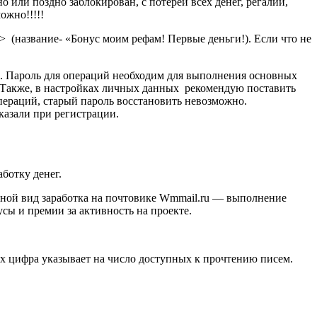
или поздно заблокирован, с потерей всех денег, регалий,
ожно!!!!!
> (название- «Бонус моим рефам! Первые деньги!). Если что не
о. Пароль для операций необходим для выполнения основных
е. Также, в настройках личных данных рекомендую поставить
операций, старый пароль восстановить невозможно.
казали при регистрации.
ботку денег.
ной вид заработка на почтовике Wmmail.ru — выполнение
ы и премии за активность на проекте.
ках цифра указывает на число доступных к прочтению писем.