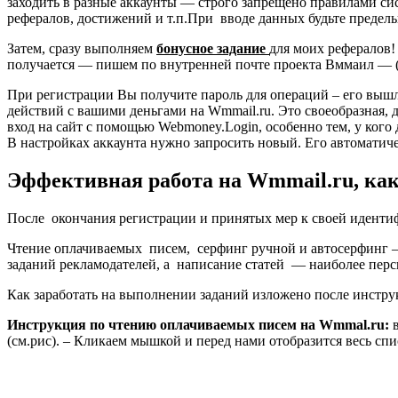
заходить в разные аккаунты — строго запрещено правилами сис
рефералов, достижений и т.п.При вводе данных будьте предел
Затем, сразу выполняем
бонусное задание
для моих рефералов!
получается — пишем по внутренней почте проекта Вммаил — (
При регистрации Вы получите пароль для операций – его выш
действий с вашими деньгами на Wmmail.ru. Это своеобразная,
вход на сайт с помощью Webmoney.Login, особенно тем, у кого 
В настройках аккаунта нужно запросить новый. Его автоматич
Эффективная работа на Wmmail.ru, как
После окончания регистрации и принятых мер к своей идентиф
Чтение оплачиваемых писем, серфинг ручной и
автосерфинг
–
заданий рекламодателей, а
написание статей — наиболее персп
Как заработать на выполнении заданий изложено после инстр
Инструкция по чтению оплачиваемых писем на Wmmal.ru:
(см.рис). – Кликаем мышкой и перед нами отобразится весь спи