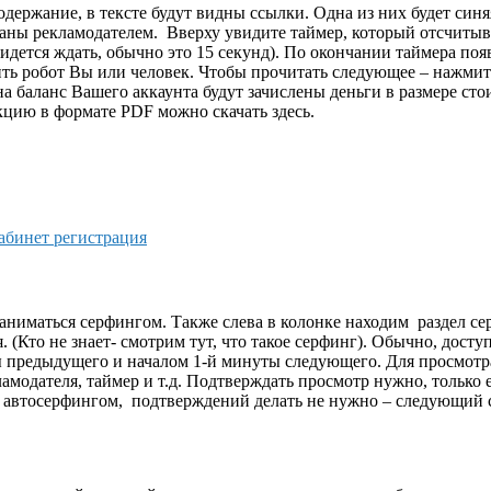
одержание, в тексте будут видны ссылки. Одна из них будет синя
казаны рекламодателем. Вверху увидите таймер, который отсчит
придется ждать, обычно это 15 секунд). По окончании таймера по
ить робот Вы или человек. Чтобы прочитать следующее – нажмит
 на баланс Вашего аккаунта будут зачислены деньги в размере ст
цию в формате PDF можно скачать здесь.
абинет регистрация
заниматься серфингом. Также слева в колонке находим раздел се
 (Кто не знает- смотрим тут, что такое серфинг). Обычно, дост
ы предыдущего и началом 1-й минуты следующего. Для просмотра
ламодателя, таймер и т.д. Подтверждать просмотр нужно, только
с автосерфингом, подтверждений делать не нужно – следующий с