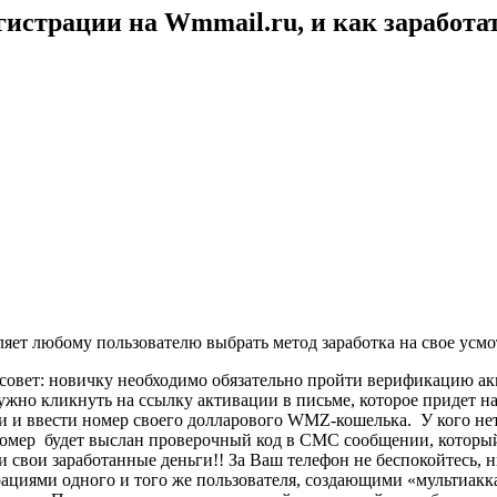
гистрации на Wmmail.ru, и как заработа
яет любому пользователю выбрать метод заработка на свое усмо
совет: новичку необходимо обязательно пройти верификацию акк
нужно кликнуть на ссылку активации в письме, которое придет н
 и ввести номер своего долларового WMZ-кошелька. У кого н
номер будет выслан проверочный код в СМС сообщении, который
ки свои заработанные деньги!! За Ваш телефон не беспокойтесь,
рациями одного и того же пользователя, создающими «мультиакк