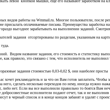
икать левой кнопкой мышки, еще его называют заработком на кл
вных видов работы на Wmmail.ru.
Многие пользователи, после ре
не присылать оплачиваемые письма. Преимущества заработка на
гораздо выгоднее зарабатывать на выполнении заданий. Смотрим,
ователей задания отсортированы по разделам, указанным на карт
туда.
ний. Видим название задания, его стоимость и статистику вып
е, как правило, это связано с тем, что исполнитель не выполнил
разовые задания стоимостью 0,03-0,02 $, они наиболее просты
Вас хочет рекламодатель и за что он Вам готов заплатить. Чтобы
 него, сделать несколько переходов по нему, иногда нужно нажа
 либо нет. Если вы все выполнили правильно то боятся Вам нече
е добросовестные исполнители подают отчет, так и не выполнив
есут в черный список и в конце концов забанят и удалят с проек