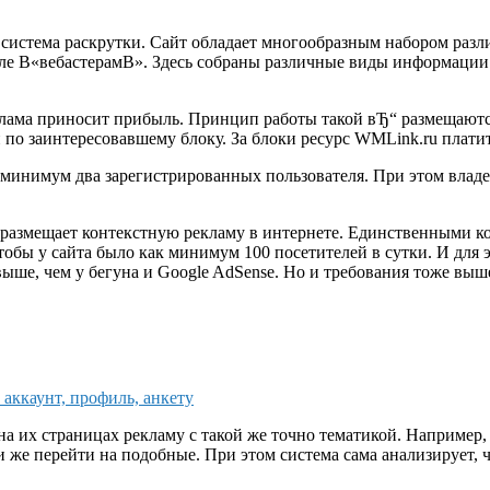
 система раскрутки. Сайт обладает многообразным набором разли
еле В«вебастерамВ». Здесь собраны различные виды информации 
еклама приносит прибыль. Принцип работы такой вЂ“ размещают
 по заинтересовавшему блоку. За блоки ресурс WMLink.ru платит
к минимум два зарегистрированных пользователя. При этом владе
я размещает контекстную рекламу в интернете. Единственными 
обы у сайта было как минимум 100 посетителей в сутки. И для э
выше, чем у бегуна и Google AdSense. Но и требования тоже выш
 аккаунт, профиль, анкету
на их страницах рекламу с такой же точно тематикой. Например,
 же перейти на подобные. При этом система сама анализирует, ч