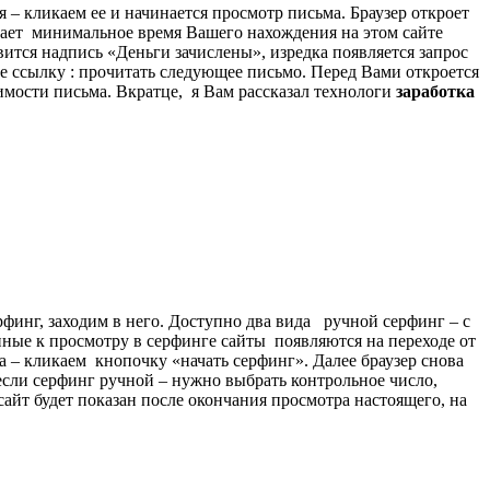
я – кликаем ее и начинается просмотр письма. Браузер откроет
ывает минимальное время Вашего нахождения на этом сайте
явится надпись «Деньги зачислены», изредка появляется запрос
е ссылку : прочитать следующее письмо. Перед Вами откроется
оимости письма. Вкратце, я Вам рассказал технологи
заработка
рфинг, заходим в него. Доступно два вида ручной серфинг – с
упные к просмотру в серфинге сайты появляются на переходе от
 – кликаем кнопочку «начать серфинг». Далее браузер снова
 если серфинг ручной – нужно выбрать контрольное число,
айт будет показан после окончания просмотра настоящего, на