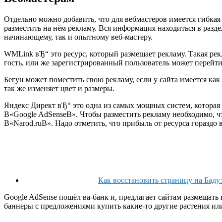
Отдельно можно добавить, что для вебмастеров имеется гибкая
разместить на нём рекламу. Вся информация находиться в разд
начинающему, так и опытному веб-мастеру.
WMLink вЂ“ это ресурс, который размещает рекламу. Такая р
гость, или же зарегистрированный пользователь может перейти
Бегун может поместить свою рекламу, если у сайта имеется ка
так же изменяет цвет и размеры.
Яндекс Директ вЂ“ это одна из самых мощных систем, котора
В«Google AdSenseВ». Чтобы разместить рекламу необходимо, чт
В«Narod.ruВ». Надо отметить, что прибыль от ресурса гораздо 
Как восстановить страницу на Баду:
Google AdSense пошёл ва-банк и, предлагает сайтам размещать 
баннеры с предложениями купить какие-то другие растения или