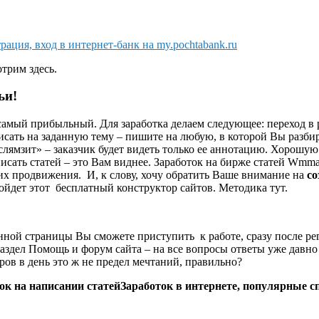
рация, вход в интернет-банк на my.pochtabank.ru
трим здесь.
ьи!
самый прибыльный. Для заработка делаем следующее: переход в р
исать на заданную тему – пишите на любую, в которой Вы разбир
«слямзит» – заказчик будет видеть только ее аннотацию. Хорошу
писать статей – это Вам виднее. Заработок на бирже статей Wmm
их продвижения. И, к слову, хочу обратить Ваше внимание на
со
ойдет этот бесплатный конструктор сайтов. Методика тут.
ной страницы Вы сможете приступить к работе, сразу после ре
аздел Помощь и форум сайта – на все вопросы ответы уже давно
аров в день это ж не предел мечтаний, правильно?
ок на написании статей
Заработок в интернете, популярные с