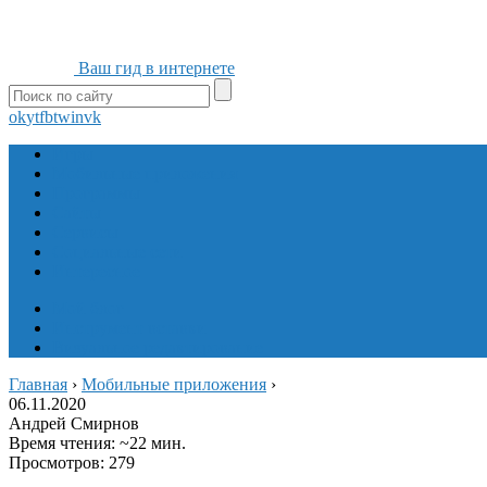
Ваш гид в интернете
ok
yt
fb
tw
in
vk
Игры
Мобильные приложения
Программы
Сайты
Сервисы
Социальные сети
Интересное
Мой блог
Инструмент вставки
Визуальное редактирование
Главная
›
Мобильные приложения
›
06.11.2020
Андрей Смирнов
Время чтения: ~22 мин.
Просмотров: 279