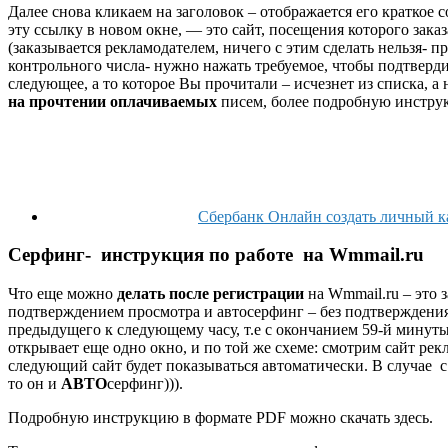
Далее снова кликаем на заголовок – отображается его краткое с
эту ссылку в новом окне, — это сайт, посещения которого за
(заказывается рекламодателем, ничего с этим сделать нельзя- 
контрольного числа- нужно нажать требуемое, чтобы подтверд
следующее, а то которое Вы прочитали – исчезнет из списка, а
на прочтении оплачиваемых
писем, более подробную инструк
Сбербанк Онлайн создать личный к
Серфинг- инструкция по работе на Wmmail.ru
Что еще можно
делать после регистрации
на Wmmail.ru – это 
подтверждением просмотра и автосерфинг – без подтверждения.
предыдущего к следующему часу, т.е с окончанием 59-й минут
открывает еще одно окно, и по той же схеме: смотрим сайт рек
следующий сайт будет показываться автоматически. В случае 
то он и
АВТО
серфинг))).
Подробную инструкцию в формате PDF можно скачать здесь.