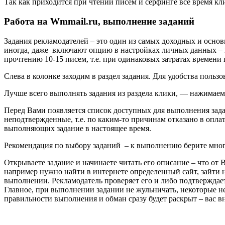
Так как приходится при чтении писем и серфинге все время кл
Работа на Wmmail.ru, выполнение заданий
Задания рекламодателей – это один из самых доходных и осно
иногда, даже включают опцию в настройках личных данных – 
прочтению 10-15 писем, т.е. при одинаковых затратах времени 
Слева в колонке заходим в раздел задания. Для удобства польз
Лучше всего выполнять задания из раздела клики, — нажимаем 
Перед Вами появляется список доступных для выполнения зада
неподтвержденные, т.е. по каким-то причинам отказано в оплат
выполняющих задание в настоящее время.
Рекомендация по выбору заданий – к выполнению берите много
Открываете задание и начинаете читать его описание – что от 
например нужно найти в интернете определенный сайт, зайти на
выполнении. Рекламодатель проверяет его и либо подтверждает,
Главное, при выполнении задании не жульничать, некоторые н
правильности выполнения и обман сразу будет раскрыт – вас вн