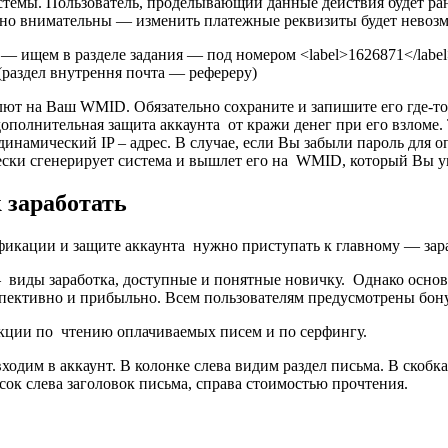
темы. Пользователь, проделывающий данные действия будет рано 
ьно внимательны — изменить платежные реквизиты будет невозм
 — ищем в разделе задания — под номером <label>1626871</label
раздел внутрення почта — рефереру)
лют на Ваш WMID. Обязательно сохраните и запишите его где-т
 дополнительная защита аккаунта от кражи денег при его взлом
динамический IP – адрес. В случае, если Вы забыли пароль для 
ески сгенерирует система и вышлет его на WMID, который Вы у
 заработать
икации и защите аккаунта нужно приступать к главному — зара
 виды заработка, доступные и понятные новичку. Однако основ
ективно и прибыльно. Всем пользователям предусмотрены бонус
укции по чтению оплачиваемых писем и по серфингу.
входим в аккаунт. В колонке слева видим раздел письма. В скоб
сок слева заголовок письма, справа стоимостью прочтения.