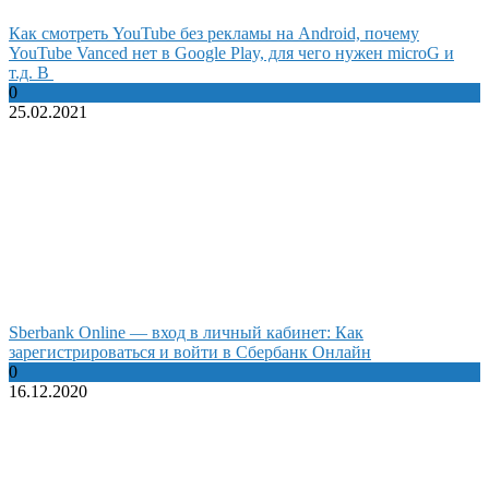
Как смотреть YouTube без рекламы на Android, почему
YouTube Vanced нет в Google Play, для чего нужен microG и
т.д. В
0
25.02.2021
Sberbank Online — вход в личный кабинет: Как
зарегистрироваться и войти в Сбербанк Онлайн
0
16.12.2020