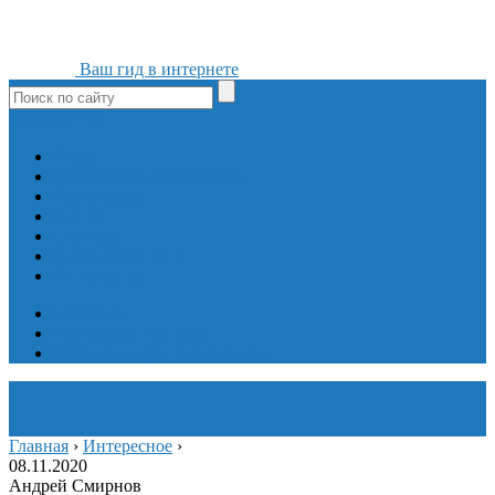
Ваш гид в интернете
ok
yt
fb
tw
in
vk
Игры
Мобильные приложения
Программы
Сайты
Сервисы
Социальные сети
Интересное
Мой блог
Инструмент вставки
Визуальное редактирование
Главная
›
Интересное
›
08.11.2020
Андрей Смирнов