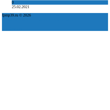
0
25.02.2021
fpmp39.ru © 2026
Политика конфиденциальности
Пользовательское соглашение
Карта сайта
ok
yt
fb
tw
in
vk