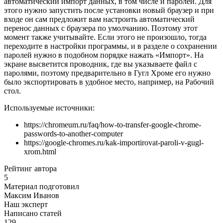
автоматический импорт данных, в том числе и паролей. Для
этого нужно запустить после установки новый браузер и при
входе он сам предложит вам настроить автоматический
перенос данных с браузера по умолчанию. Поэтому этот
момент также учитывайте. Если этого не произошло, тогда
переходите в настройки программы, и в разделе о сохранении
паролей нужно в подобном порядке нажать «Импорт». На
экране высветится проводник, где вы указываете файл с
паролями, поэтому предварительно в Гугл Хроме его нужно
было экспортировать в удобное место, например, на Рабочий
стол.
Используемые источники:
https://chromeum.ru/faq/how-to-transfer-google-chrome-
passwords-to-another-computer
https://google-chromes.ru/kak-importirovat-paroli-v-gugl-
xrom.html
Рейтинг автора
5
Материал подготовил
Максим Иванов
Наш эксперт
Написано статей
129