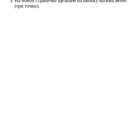
На новой страничке щелкаем на иконку вызова меню
(три точки).