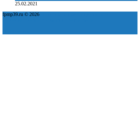
25.02.2021
fpmp39.ru © 2026
Политика конфиденциальности
Пользовательское соглашение
Карта сайта
ok
yt
fb
tw
in
vk