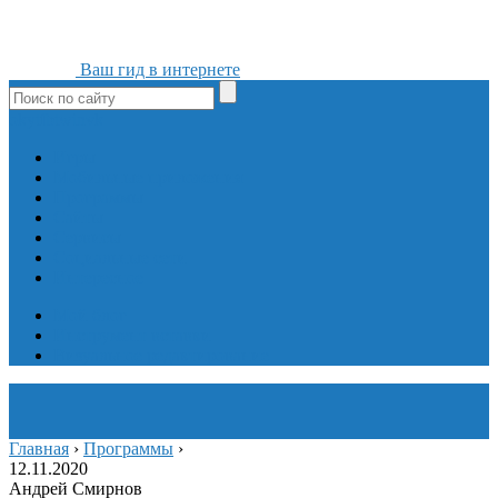
Ваш гид в интернете
ok
yt
fb
tw
in
vk
Игры
Мобильные приложения
Программы
Сайты
Сервисы
Социальные сети
Интересное
Мой блог
Инструмент вставки
Визуальное редактирование
Главная
›
Программы
›
12.11.2020
Андрей Смирнов