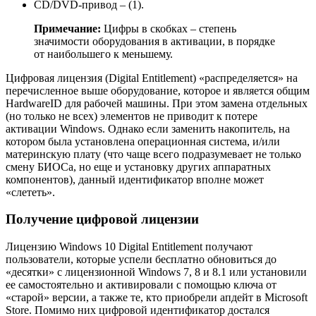
CD/DVD-привод – (1).
Примечание:
Цифры в скобках – степень
значимости оборудования в активации, в порядке
от наибольшего к меньшему.
Цифровая лицензия (Digital Entitlement) «распределяется» на
перечисленное выше оборудование, которое и является общим
HardwareID для рабочей машины. При этом замена отдельных
(но только не всех) элементов не приводит к потере
активации Windows. Однако если заменить накопитель, на
котором была установлена операционная система, и/или
материнскую плату (что чаще всего подразумевает не только
смену БИОСа, но еще и установку других аппаратных
компонентов), данный идентификатор вполне может
«слететь».
Получение цифровой лицензии
Лицензию Windows 10 Digital Entitlement получают
пользователи, которые успели бесплатно обновиться до
«десятки» с лицензионной Windows 7, 8 и 8.1 или установили
ее самостоятельно и активировали с помощью ключа от
«старой» версии, а также те, кто приобрели апдейт в Microsoft
Store. Помимо них цифровой идентификатор достался