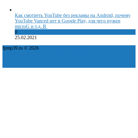
Как смотреть YouTube без рекламы на Android, почему
YouTube Vanced нет в Google Play, для чего нужен
microG и т.д. В
0
25.02.2021
fpmp39.ru © 2026
Политика конфиденциальности
Пользовательское соглашение
Карта сайта
ok
yt
fb
tw
in
vk