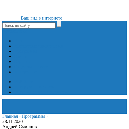
Ваш гид в интернете
ok
yt
fb
tw
in
vk
Игры
Мобильные приложения
Программы
Сайты
Сервисы
Социальные сети
Интересное
Мой блог
Инструмент вставки
Визуальное редактирование
Главная
›
Программы
›
28.11.2020
Андрей Смирнов