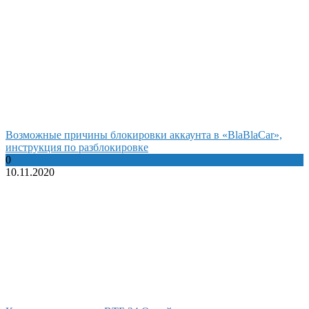
Возможные причины блокировки аккаунта в «BlaBlaCar»,
инструкция по разблокировке
0
10.11.2020