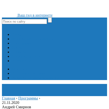
Ваш гид в интернете
ok
yt
fb
tw
in
vk
Игры
Мобильные приложения
Программы
Сайты
Сервисы
Социальные сети
Интересное
Мой блог
Инструмент вставки
Визуальное редактирование
Главная
›
Программы
›
21.11.2020
Андрей Смирнов