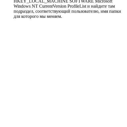
HKEY_LOCAL_MACHINE SOFTWARE Microsoft
Windows NT CurrentVersion ProfileList и найдите там
подраздел, соответствующий пользователю, имя папки
для которого мы меняем.