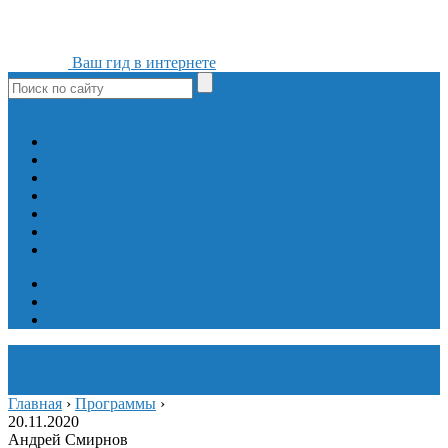
Ваш гид в интернете
ok
yt
fb
tw
in
vk
Игры
Мобильные приложения
Программы
Сайты
Сервисы
Социальные сети
Интересное
Мой блог
Инструмент вставки
Визуальное редактирование
Главная
›
Программы
›
20.11.2020
Андрей Смирнов