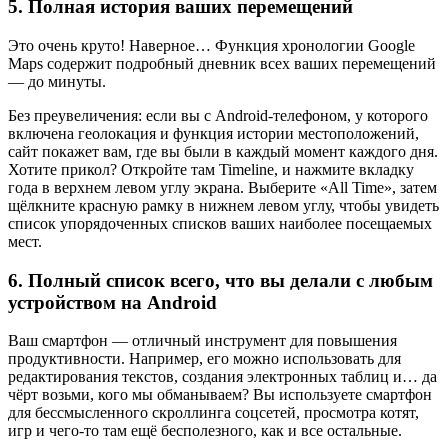
5. Полная история ваших перемещений
Это очень круто! Наверное… Функция хронологии Google
Maps содержит подробный дневник всех ваших перемещений
— до минуты.
Без преувеличения: если вы с Android-телефоном, у которого
включена геолокация и функция истории местоположений,
сайт покажет вам, где вы были в каждый момент каждого дня.
Хотите прикол? Откройте там Timeline, и нажмите вкладку
года в верхнем левом углу экрана. Выберите «All Time», затем
щёлкните красную рамку в нижнем левом углу, чтобы увидеть
список упорядоченных списков ваших наиболее посещаемых
мест.
6. Полный список всего, что вы делали с любым
устройством на Android
Ваш смартфон — отличный инструмент для повышения
продуктивности. Например, его можно использовать для
редактирования текстов, создания электронных таблиц и… да
чёрт возьми, кого мы обманываем? Вы используете смартфон
для бессмысленного скроллинга соцсетей, просмотра котят,
игр и чего-то там ещё бесполезного, как и все остальные.