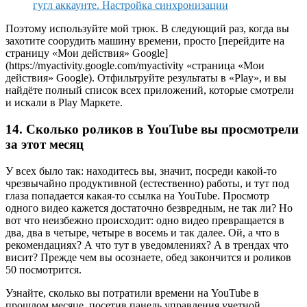
гугл аккаунте. Настройка синхронизации
Поэтому используйте мой трюк. В следующий раз, когда вы
захотите соорудить машину времени, просто [перейдите на
страницу «Мои действия» Google]
(https://myactivity.google.com/myactivity «страница «Мои
действия» Google). Отфильтруйте результаты в «Play», и вы
найдёте полный список всех приложений, которые смотрели
и искали в Play Маркете.
14. Сколько роликов в YouTube вы просмотрели
за этот месяц
У всех было так: находитесь вы, значит, посреди какой-то
чрезвычайно продуктивной (естественно) работы, и тут под
глаза попадается какая-то ссылка на YouTube. Просмотр
одного видео кажется достаточно безвредным, не так ли? Но
вот что неизбежно происходит: одно видео превращается в
два, два в четыре, четыре в восемь и так далее. Ой, а что в
рекомендациях? А что тут в уведомлениях? А в трендах что
висит? Прежде чем вы осознаете, обед закончится и роликов
50 посмотрится.
Узнайте, сколько вы потратили времени на YouTube в
прошлом месяце, посетив панель управления учетной