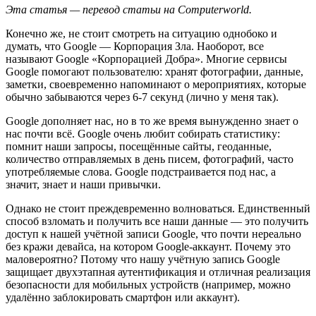
Эта статья — перевод статьи на Computerworld.
Конечно же, не стоит смотреть на ситуацию однобоко и
думать, что Google — Корпорация Зла. Наоборот, все
называют Google «Корпорацией Добра». Многие сервисы
Google помогают пользователю: хранят фотографии, данные,
заметки, своевременно напоминают о мероприятиях, которые
обычно забываются через 6-7 секунд (лично у меня так).
Google дополняет нас, но в то же время вынужденно знает о
нас почти всё. Google очень любит собирать статистику:
помнит наши запросы, посещённые сайты, геоданные,
количество отправляемых в день писем, фотографий, часто
употребляемые слова. Google подстраивается под нас, а
значит, знает и наши привычки.
Однако не стоит преждевременно волноваться. Единственный
способ взломать и получить все наши данные — это получить
доступ к нашей учётной записи Google, что почти нереально
без кражи девайса, на котором Google-аккаунт. Почему это
маловероятно? Потому что нашу учётную запись Google
защищает двухэтапная аутентификация и отличная реализация
безопасности для мобильных устройств (например, можно
удалённо заблокировать смартфон или аккаунт).