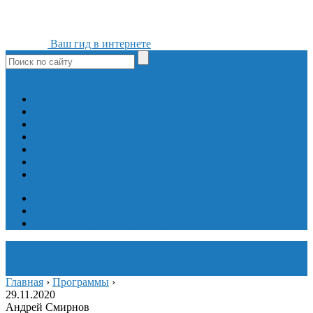
Ваш гид в интернете
ok
yt
fb
tw
in
vk
Игры
Мобильные приложения
Программы
Сайты
Сервисы
Социальные сети
Интересное
Мой блог
Инструмент вставки
Визуальное редактирование
Главная
›
Программы
›
29.11.2020
Андрей Смирнов