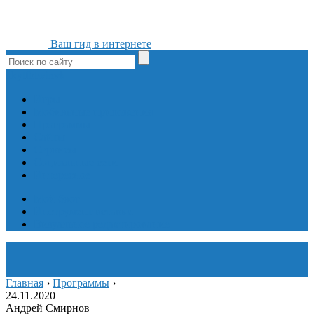
Ваш гид в интернете
ok
yt
fb
tw
in
vk
Игры
Мобильные приложения
Программы
Сайты
Сервисы
Социальные сети
Интересное
Мой блог
Инструмент вставки
Визуальное редактирование
Главная
›
Программы
›
24.11.2020
Андрей Смирнов