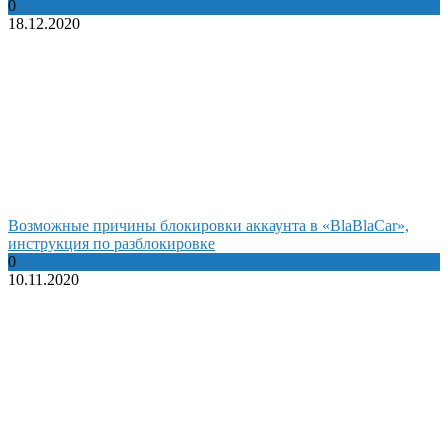
0
18.12.2020
Возможные причины блокировки аккаунта в «BlaBlaCar»,
инструкция по разблокировке
0
10.11.2020