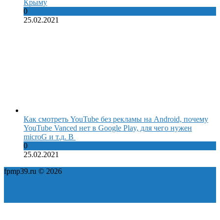
Крыму
0
25.02.2021
Как смотреть YouTube без рекламы на Android, почему
YouTube Vanced нет в Google Play, для чего нужен
microG и т.д. В
0
25.02.2021
fpmp39.ru © 2026
Политика конфиденциальности
Пользовательское соглашение
Карта сайта
ok
yt
fb
tw
in
vk